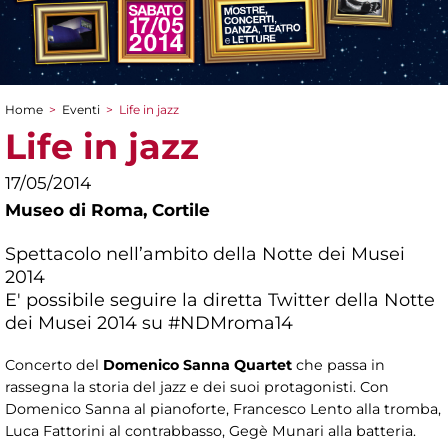
Home
>
Eventi
>
Life in jazz
Tu sei qui
Life in jazz
17/05/2014
Museo di Roma,
Cortile
Spettacolo nell’ambito della Notte dei Musei
2014
E' possibile seguire la diretta Twitter della Notte
dei Musei 2014 su #NDMroma14
Concerto del
Domenico Sanna Quartet
che passa in
rassegna la storia del jazz e dei suoi protagonisti. Con
Domenico Sanna al pianoforte, Francesco Lento alla tromba,
Luca Fattorini al contrabbasso, Gegè Munari alla batteria.