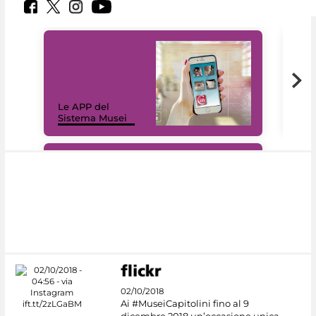
Il 
Le APP del
Mus
Sistema Musei
net
#DiscoverMiC
02/10/2018
Ai #MuseiCapitolini fino al 9