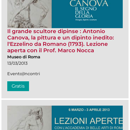
Il grande scultore dipinse : Antonio
Canova, la pittura e un dipinto inedito:
l'Ezzelino da Romano (1793). Lezione
aperta con il Prof. Marco Nocca
Museo di Roma
13/03/2013
Evento|Incontri
Gratis