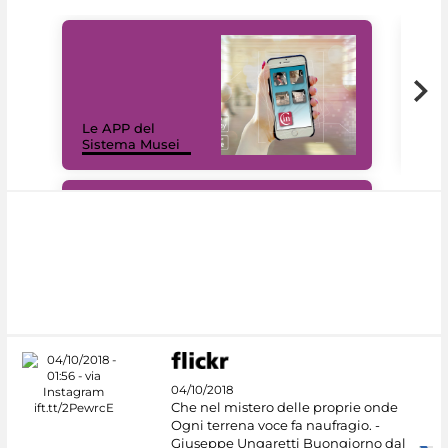
Il 
Le APP del
Mus
Sistema Musei
net
#DiscoverMiC
04/10/2018
Che nel mistero delle proprie onde
Ogni terrena voce fa naufragio. -
Giuseppe Ungaretti Buongiorno dal