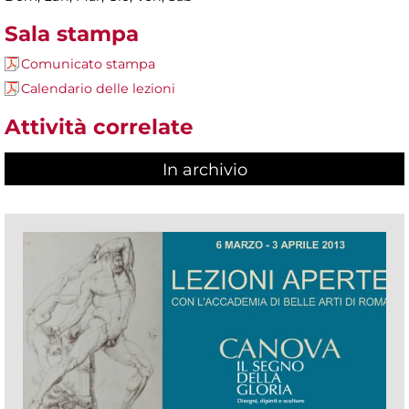
Sala stampa
Comunicato stampa
Calendario delle lezioni
Attività correlate
In archivio