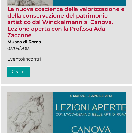
La nuova coscienza della valorizzazione e
della conservazione del patrimonio
artistico dal Winckelmann al Canova.
Lezione aperta con la Prof.ssa Ada
Zaccone
Museo di Roma
03/04/2013
Evento|Incontri
Gratis