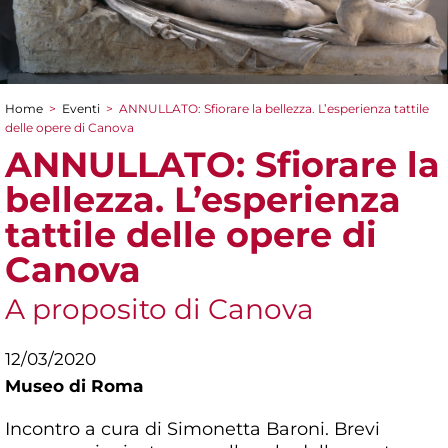
Home
>
Eventi
>
ANNULLATO: Sfiorare la bellezza. L’esperienza tattile
Tu sei qui
delle opere di Canova
ANNULLATO: Sfiorare la
bellezza. L’esperienza
tattile delle opere di
Canova
A proposito di Canova
12/03/2020
Museo di Roma
Incontro a cura di Simonetta Baroni. Brevi