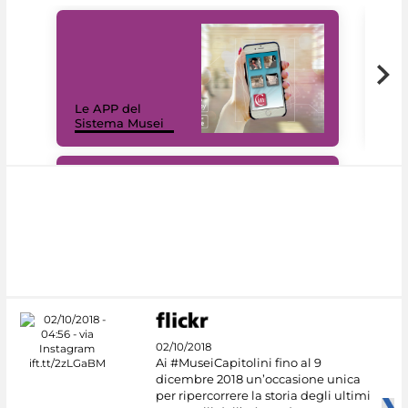
Il 
Le APP del
Mus
Sistema Musei
net
#DiscoverMiC
02/10/2018
Ai #MuseiCapitolini fino al 9
dicembre 2018 un’occasione unica
per ripercorrere la storia degli ultimi