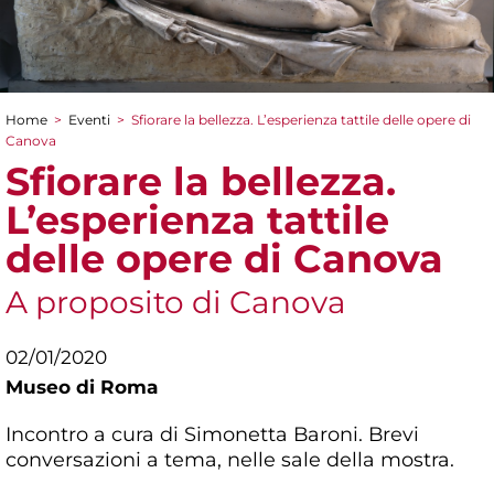
Home
>
Eventi
>
Sfiorare la bellezza. L’esperienza tattile delle opere di
Tu sei qui
Canova
Sfiorare la bellezza.
L’esperienza tattile
delle opere di Canova
A proposito di Canova
02/01/2020
Museo di Roma
Incontro a cura di Simonetta Baroni. Brevi
conversazioni a tema, nelle sale della mostra.