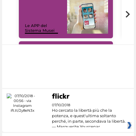
Il 
Le APP del
Mus
Sistema Musei
net
#DiscoverMiC
07/10/2018
Ho cercato la libertà più che la
potenza, e quest'ultima soltanto
perché, in parte, secondava la libertà.
— Marguerite Yourcenar