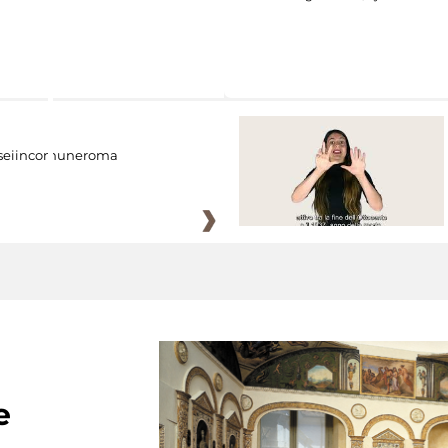
eiincomuneroma
e