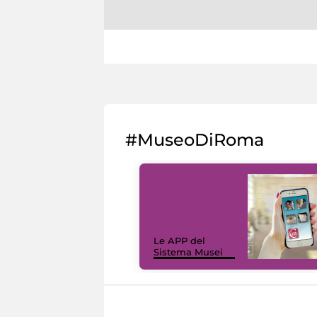
#MuseoDiRoma
Le APP del
Sistema Musei