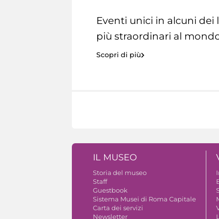
Eventi unici in alcuni dei
più straordinari al mondo
Scopri di più
IL MUSEO
Storia del museo
Staff
Guestbook
S
Sistema Musei di Roma Capitale
Carta dei servizi
V
Newsletter