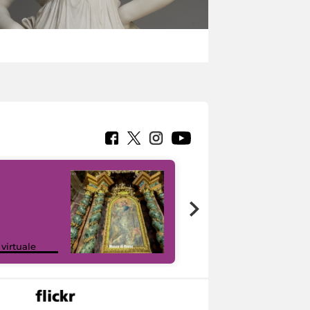
Google Arts &
 virtuale
Culture