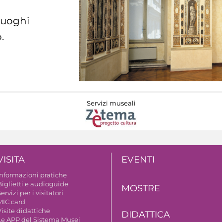
 luoghi
.
Servizi museali
VISITA
EVENTI
Informazioni pratiche
Biglietti e audioguide
MOSTRE
ervizi per i visitatori
MIC card
isite didattiche
DIDATTICA
Le APP del Sistema Musei