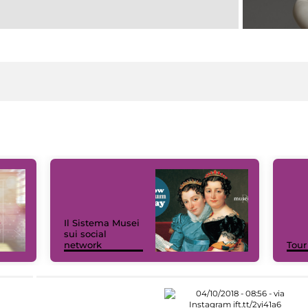
Il Sistema Musei
sui social
network
Tour