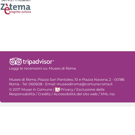
Leggi le recensioni su:
Museo di Roma
Museo di Roma, Piazza San Pantaleo, 10 e Piazza Navona, 2 - 00186
Roma - Tel. 060608 - Email: museodiroma@comune.roma.it
© 2017 Musei in Comune
/
Privacy
/
Esclusione delle
Responsabilità
/
Credits
/
Accessibilità del sito web
/
XML-rss