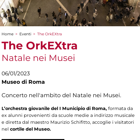
Home
>
Eventi
>
The OrkEXtra
Tu sei qui
The OrkEXtra
Natale nei Musei
06/01/2023
Museo di Roma
Concerto nell'ambito del Natale nei Musei.
L’orchestra giovanile del I Municipio di Roma,
formata da
ex alunni provenienti da scuole medie a indirizzo musicale
e diretta dal maestro Maurizio Schifitto, accoglie i visitatori
nel
cortile del Museo.