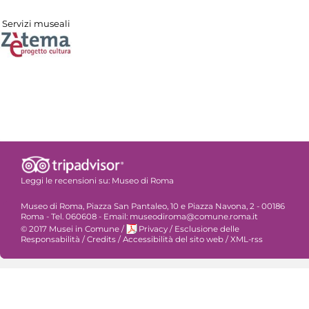
Servizi museali
Leggi le recensioni su:
Museo di Roma
Museo di Roma, Piazza San Pantaleo, 10 e Piazza Navona, 2 - 00186
Roma - Tel. 060608 - Email: museodiroma@comune.roma.it
© 2017 Musei in Comune
/
Privacy
/
Esclusione delle
Responsabilità
/
Credits
/
Accessibilità del sito web
/
XML-rss