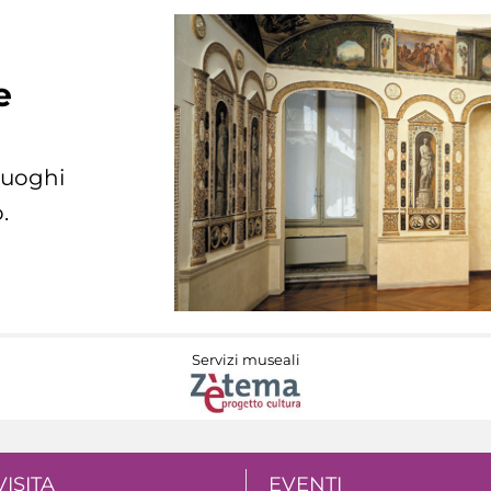
e
 luoghi
.
Servizi museali
VISITA
EVENTI