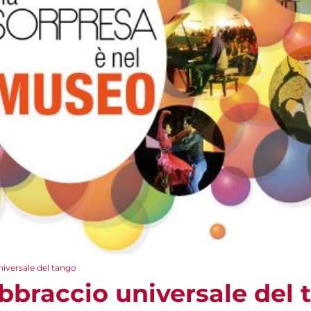
niversale del tango
abbraccio universale del