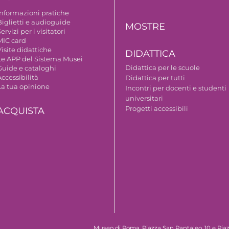
Informazioni pratiche
Biglietti e audioguide
MOSTRE
ervizi per i visitatori
MIC card
isite didattiche
DIDATTICA
Le APP del Sistema Musei
Didattica per le scuole
Guide e cataloghi
ccessibilità
Didattica per tutti
La tua opinione
Incontri per docenti e studenti
universitari
Progetti accessibili
ACQUISTA
Museo di Roma, Piazza San Pantaleo, 10 e Piaz