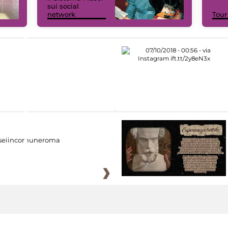
sui social
network
Tour
eiincomuneroma