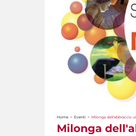
Home
>
Eventi
>
Milonga dell'abbraccio u
Tu sei qui
Milonga dell'