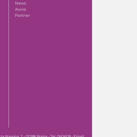
News
Avvisi
Partner
za Navona, 2 - 00186 Roma - Tel. 060608 - Email: