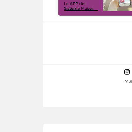
Le APP del
Sistema Musei
mus