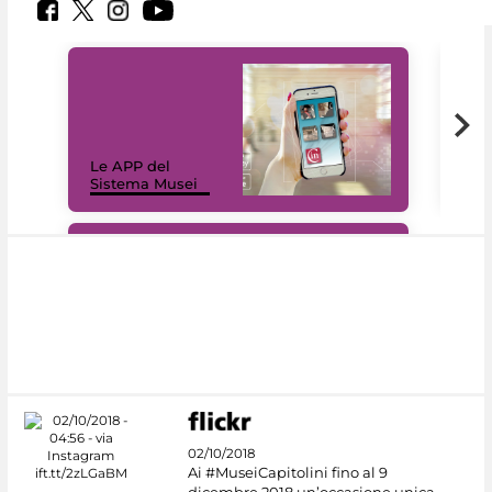
Il 
Le APP del
Mus
Sistema Musei
net
#DiscoverMiC
02/10/2018
Ai #MuseiCapitolini fino al 9