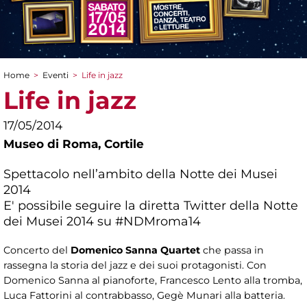
Home
>
Eventi
>
Life in jazz
Tu sei qui
Life in jazz
17/05/2014
Museo di Roma,
Cortile
Spettacolo nell’ambito della Notte dei Musei
2014
E' possibile seguire la diretta Twitter della Notte
dei Musei 2014 su #NDMroma14
Concerto del
Domenico Sanna Quartet
che passa in
rassegna la storia del jazz e dei suoi protagonisti. Con
Domenico Sanna al pianoforte, Francesco Lento alla tromba,
Luca Fattorini al contrabbasso, Gegè Munari alla batteria.