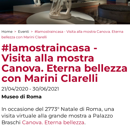
Home
>
Eventi
>
#lamostraincasa - Visita alla mostra Canova. Eterna
Tu sei qui
bellezza con Marini Clarelli
#lamostraincasa -
Visita alla mostra
Canova. Eterna bellezza
con Marini Clarelli
21/04/2020 - 30/06/2021
Museo di Roma
In occasione del 2773° Natale di Roma, una
visita virtuale alla grande mostra a Palazzo
Braschi
Canova. Eterna bellezza
.