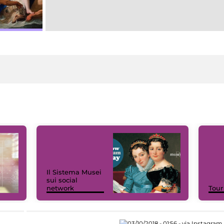
Il Sistema Musei
sui social
network
Tour