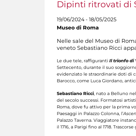
Dipinti ritrovati d
19/06/2024 - 18/05/2025
Museo di Roma
Nelle sale del Museo di Roma 
veneto Sebastiano Ricci appar
Le due tele, raffiguranti
Il trionfo d
Settecento, durante il suo soggiorno
evidenziato le straordinarie doti di 
Barocco, come Luca Giordano, anticip
Sebastiano Ricci
, nato a Belluno ne
del secolo successi. Formatosi artist
Roma, dove fu attivo per la prima volt
Paesaggi in Palazzo Colonna, l’
Ascen
Palazzo Taverna. Viaggiatore instancab
il 1716, a Parigi fino al 1718. Trascor