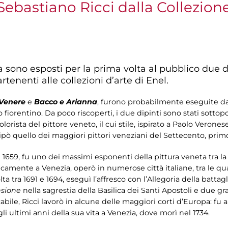
i Sebastiano Ricci dalla Collezion
sono esposti per la prima volta al pubblico due di
tenenti alle collezioni d’arte di Enel.
i Venere
e
Bacco e Arianna
, furono probabilmente eseguite dal
 fiorentino. Da poco riscoperti, i due dipinti sono stati sottop
colorista del pittore veneto, il cui stile, ispirato a Paolo Veron
ò quello dei maggiori pittori veneziani del Settecento, primo 
l 1659, fu uno dei massimi esponenti della pittura veneta tra la
icamente a Venezia, operò in numerose città italiane, tra le qu
a tra 1691 e 1694, eseguì l’affresco con l’Allegoria della battag
sione
nella sagrestia della Basilica dei Santi Apostoli e due gr
ile, Ricci lavorò in alcune delle maggiori corti d’Europa: fu a V
se gli ultimi anni della sua vita a Venezia, dove morì nel 1734.