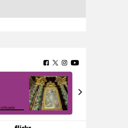
Google Arts &
 virtuale
Culture