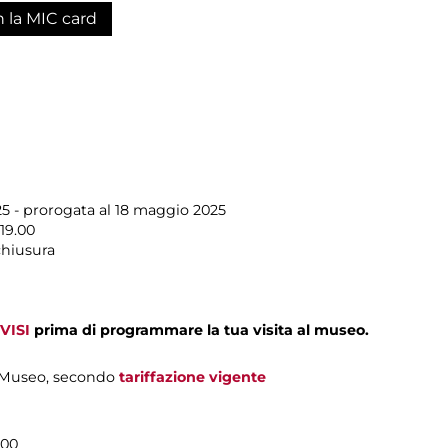
n la MIC card
25 - prorogata al 18 maggio 2025
19.00
chiusura
VISI
prima di programmare la tua visita al museo.
el Museo, secondo
tariffazione vigente
.00