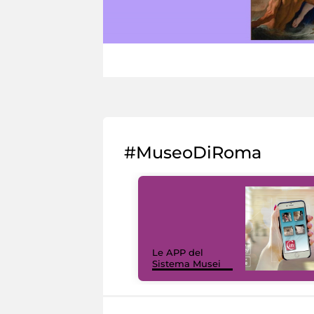
#MuseoDiRoma
Le APP del
Sistema Musei