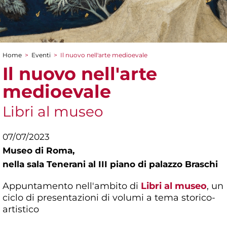
Home
>
Eventi
>
Il nuovo nell'arte medioevale
Tu sei qui
Il nuovo nell'arte
medioevale
Libri al museo
07/07/2023
Museo di Roma,
nella sala Tenerani al III piano di palazzo Braschi
Appuntamento nell'ambito di
Libri al museo
, un
ciclo di presentazioni di volumi a tema storico-
artistico