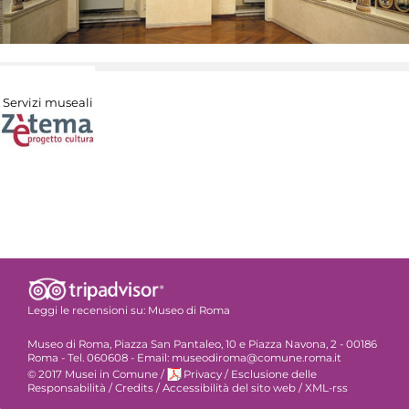
Servizi museali
Leggi le recensioni su:
Museo di Roma
Museo di Roma, Piazza San Pantaleo, 10 e Piazza Navona, 2 - 00186
Roma - Tel. 060608 - Email: museodiroma@comune.roma.it
© 2017 Musei in Comune
/
Privacy
/
Esclusione delle
Responsabilità
/
Credits
/
Accessibilità del sito web
/
XML-rss