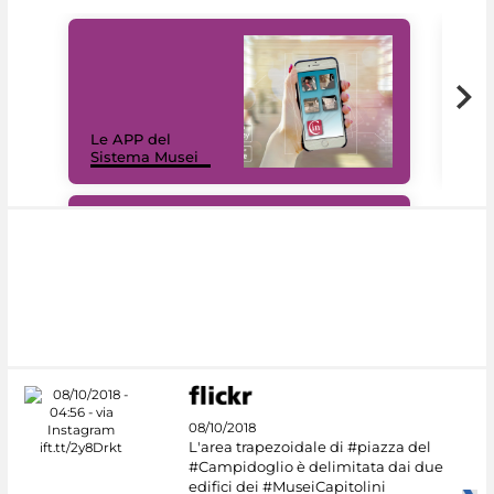
Il 
Le APP del
Mus
Sistema Musei
net
#DiscoverMiC
08/10/2018
L'area trapezoidale di #piazza del
#Campidoglio è delimitata dai due
edifici dei #MuseiCapitolini