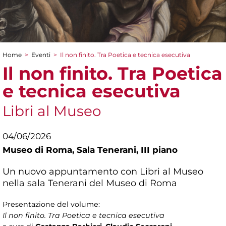
Home
>
Eventi
>
Il non finito. Tra Poetica e tecnica esecutiva
Tu sei qui
Il non finito. Tra Poetica
e tecnica esecutiva
Libri al Museo
04/06/2026
Museo di Roma,
Sala Tenerani, III piano
Un nuovo appuntamento con Libri al Museo
nella sala Tenerani del Museo di Roma
Presentazione del volume:
Il non finito. Tra Poetica e tecnica esecutiva