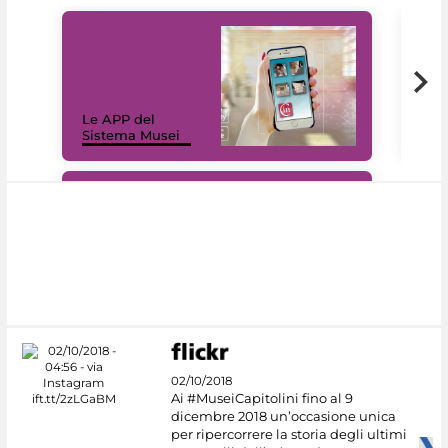
Il 
Le APP del
Mus
Sistema Musei
net
#DiscoverMiC
02/10/2018
Ai #MuseiCapitolini fino al 9
dicembre 2018 un’occasione unica
per ripercorrere la storia degli ultimi