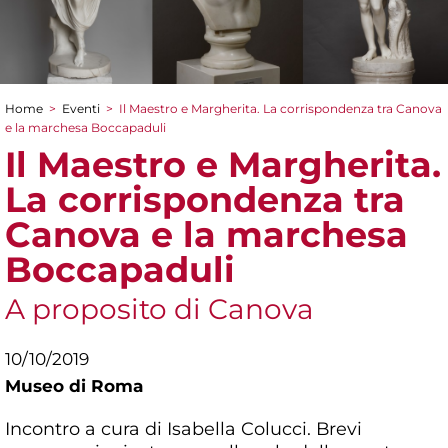
Home
>
Eventi
>
Il Maestro e Margherita. La corrispondenza tra Canova
Tu sei qui
e la marchesa Boccapaduli
Il Maestro e Margherita.
La corrispondenza tra
Canova e la marchesa
Boccapaduli
A proposito di Canova
10/10/2019
Museo di Roma
Incontro a cura di Isabella Colucci. Brevi