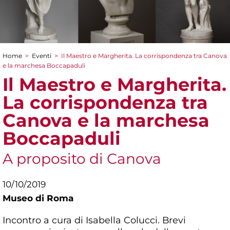
Home
>
Eventi
>
Il Maestro e Margherita. La corrispondenza tra Canova
Tu sei qui
e la marchesa Boccapaduli
Il Maestro e Margherita.
La corrispondenza tra
Canova e la marchesa
Boccapaduli
A proposito di Canova
10/10/2019
Museo di Roma
Incontro a cura di Isabella Colucci. Brevi