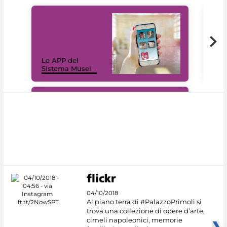
Il 
Le APP del
Mus
Sistema Musei
net
#DiscoverMiC
04/10/2018
Al piano terra di #PalazzoPrimoli si
trova una collezione di opere d’arte,
cimeli napoleonici, memorie