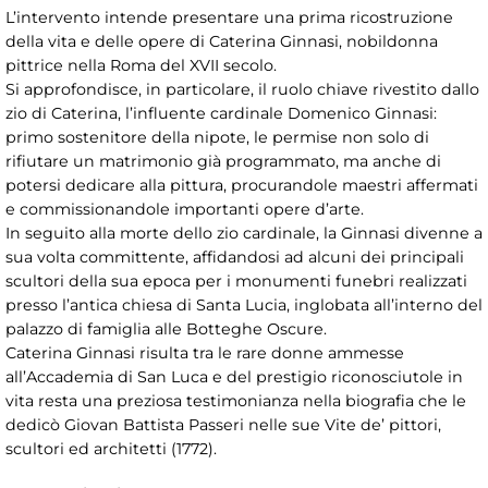
L’intervento intende presentare una prima ricostruzione
della vita e delle opere di Caterina Ginnasi, nobildonna
pittrice nella Roma del XVII secolo.
Si approfondisce, in particolare, il ruolo chiave rivestito dallo
zio di Caterina, l’influente cardinale Domenico Ginnasi:
primo sostenitore della nipote, le permise non solo di
rifiutare un matrimonio già programmato, ma anche di
potersi dedicare alla pittura, procurandole maestri affermati
e commissionandole importanti opere d’arte.
In seguito alla morte dello zio cardinale, la Ginnasi divenne a
sua volta committente, affidandosi ad alcuni dei principali
scultori della sua epoca per i monumenti funebri realizzati
presso l’antica chiesa di Santa Lucia, inglobata all’interno del
palazzo di famiglia alle Botteghe Oscure.
Caterina Ginnasi risulta tra le rare donne ammesse
all’Accademia di San Luca e del prestigio riconosciutole in
vita resta una preziosa testimonianza nella biografia che le
dedicò Giovan Battista Passeri nelle sue Vite de’ pittori,
scultori ed architetti (1772).