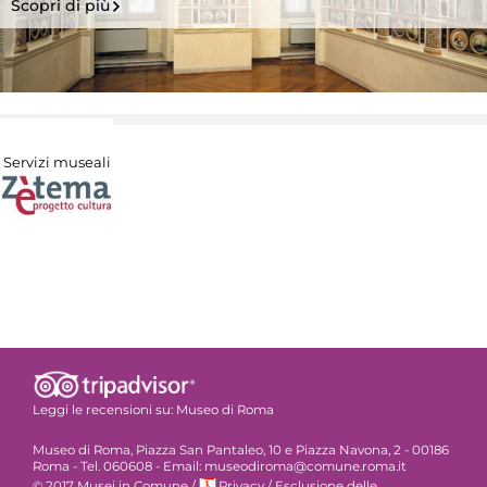
Scopri di più
Servizi museali
Leggi le recensioni su:
Museo di Roma
Museo di Roma, Piazza San Pantaleo, 10 e Piazza Navona, 2 - 00186
Roma - Tel. 060608 - Email: museodiroma@comune.roma.it
© 2017 Musei in Comune
/
Privacy
/
Esclusione delle