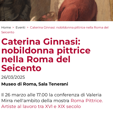
Home
>
Eventi
>
Caterina Ginnasi: nobildonna pittrice nella Roma del
Tu sei qui
Seicento
Caterina Ginnasi:
nobildonna pittrice
nella Roma del
Seicento
26/03/2025
Museo di Roma,
Sala Tenerani
Il 26 marzo alle 17.00 la conferenza di Valeria
Mirra nell'ambito della mostra
Roma Pittrice.
Artiste al lavoro tra XVI e XIX secolo