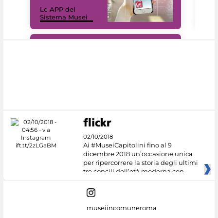
Il 
Le APP del
Mus
Sistema Musei
net
#DiscoverMiC
02/10/2018
Ai #MuseiCapitolini fino al 9
dicembre 2018 un’occasione unica
per ripercorrere la storia degli ultimi
tre concili dell’età moderna con
museiincomuneroma