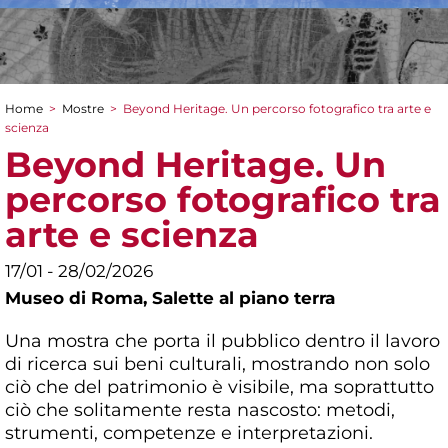
Home
>
Mostre
>
Beyond Heritage. Un percorso fotografico tra arte e
Tu sei qui
scienza
Beyond Heritage. Un
percorso fotografico tra
arte e scienza
17/01 - 28/02/2026
Museo di Roma,
Salette al piano terra
Una mostra che porta il pubblico dentro il lavoro
di ricerca sui beni culturali, mostrando non solo
ciò che del patrimonio è visibile, ma soprattutto
ciò che solitamente resta nascosto: metodi,
strumenti, competenze e interpretazioni.