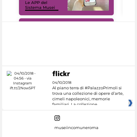
Le APP del
Mus
Sistema Musei
net
#DiscoverMiC
04/10/2018
Al piano terra di #PalazzoPrimoli si
trova una collezione di opere d’arte,
cimeli napoleonici, memorie
familiari. La collezione
museiincomuneroma