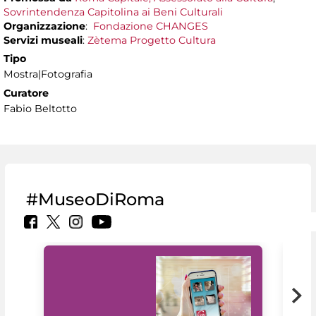
Sovrintendenza Capitolina ai Beni Culturali
Organizzazione
:
Fondazione CHANGES
Servizi museali
:
Zètema Progetto Cultura
Tipo
Mostra|Fotografia
Curatore
Fabio Beltotto
#MuseoDiRoma
Il 