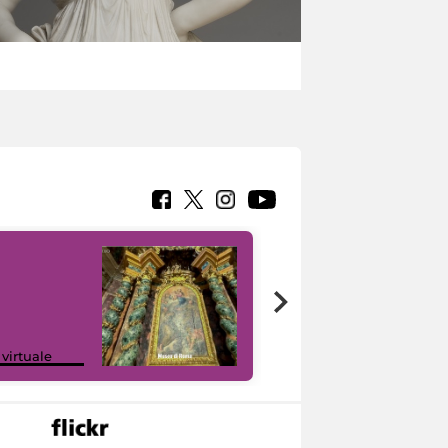
Google Arts &
 virtuale
Culture