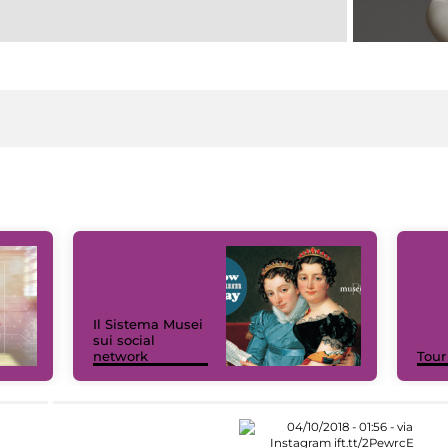
Il Sistema Musei
sui social
network
Tour