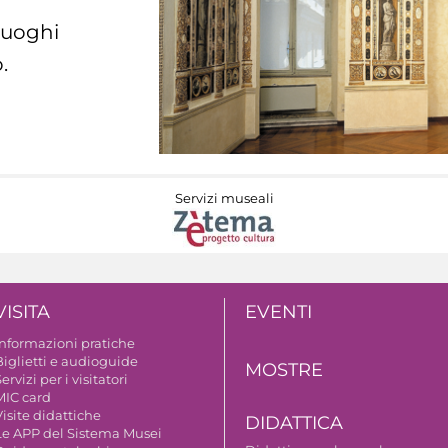
 luoghi
.
Servizi museali
VISITA
EVENTI
Informazioni pratiche
Biglietti e audioguide
MOSTRE
ervizi per i visitatori
MIC card
isite didattiche
DIDATTICA
Le APP del Sistema Musei