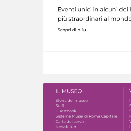
Eventi unici in alcuni dei
più straordinari al mondo
Scopri di più
IL MUSEO
Storia del museo
Staff
Guestbook
S
Sistema Musei di Roma Capitale
Carta dei servizi
V
Newsletter