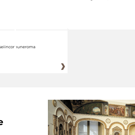
eiincomuneroma
e