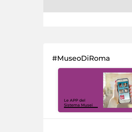
#MuseoDiRoma
Le APP del
Sistema Musei