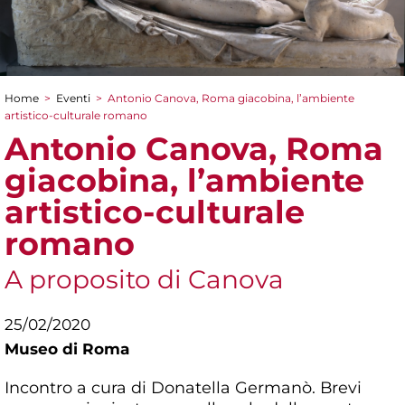
Home
>
Eventi
>
Antonio Canova, Roma giacobina, l’ambiente
Tu sei qui
artistico-culturale romano
Antonio Canova, Roma
giacobina, l’ambiente
artistico-culturale
romano
A proposito di Canova
25/02/2020
Museo di Roma
Incontro a cura di Donatella Germanò. Brevi