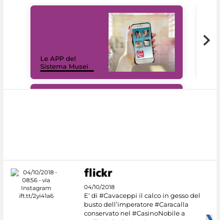
Il 
Le APP del
Mus
Sistema Musei
net
#DiscoverMiC
04/10/2018
E' di #Cavaceppi il calco in gesso del
busto dell’imperatore #Caracalla
conservato nel #CasinoNobile a