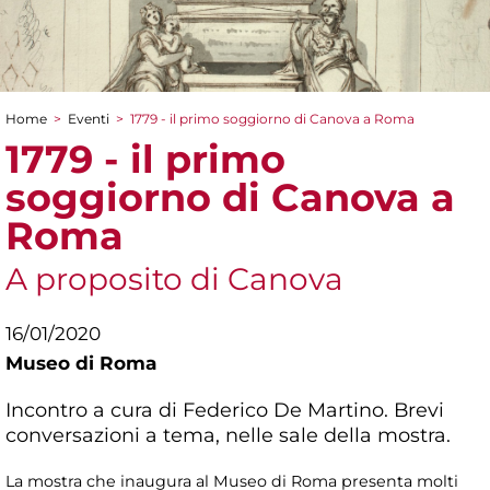
Home
>
Eventi
>
1779 - il primo soggiorno di Canova a Roma
Tu sei qui
1779 - il primo
soggiorno di Canova a
Roma
A proposito di Canova
16/01/2020
Museo di Roma
Incontro a cura di Federico De Martino. Brevi
conversazioni a tema, nelle sale della mostra.
La mostra che inaugura al Museo di Roma presenta molti