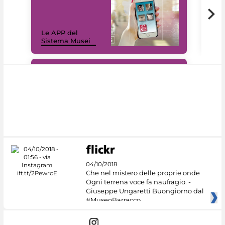
Il 
Le APP del
Mus
Sistema Musei
net
#DiscoverMiC
04/10/2018
Che nel mistero delle proprie onde
Ogni terrena voce fa naufragio. -
Giuseppe Ungaretti Buongiorno dal
#MuseoBarracco