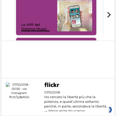
Il 
Le APP del
Mus
Sistema Musei
net
#DiscoverMiC
07/10/2018
Ho cercato la libertà più che la
potenza, e quest'ultima soltanto
perché, in parte, secondava la libertà.
— Marguerite Yourcenar