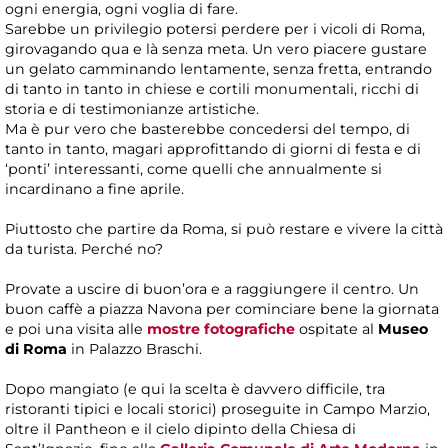
ogni energia, ogni voglia di fare.
Sarebbe un privilegio potersi perdere per i vicoli di Roma,
girovagando qua e là senza meta. Un vero piacere gustare
un gelato camminando lentamente, senza fretta, entrando
di tanto in tanto in chiese e cortili monumentali, ricchi di
storia e di testimonianze artistiche.
Ma è pur vero che basterebbe concedersi del tempo, di
tanto in tanto, magari approfittando di giorni di festa e di
‘ponti’ interessanti, come quelli che annualmente si
incardinano a fine aprile.
Piuttosto che partire da Roma, si può restare e vivere la città
da turista. Perché no?
Provate a uscire di buon’ora e a raggiungere il centro. Un
buon caffè a piazza Navona per cominciare bene la giornata
e poi una visita alle
mostre fotografiche
ospitate al
Museo
di Roma
in Palazzo Braschi.
Dopo mangiato (e qui la scelta è davvero difficile, tra
ristoranti tipici e locali storici) proseguite in Campo Marzio,
oltre il Pantheon e il cielo dipinto della Chiesa di