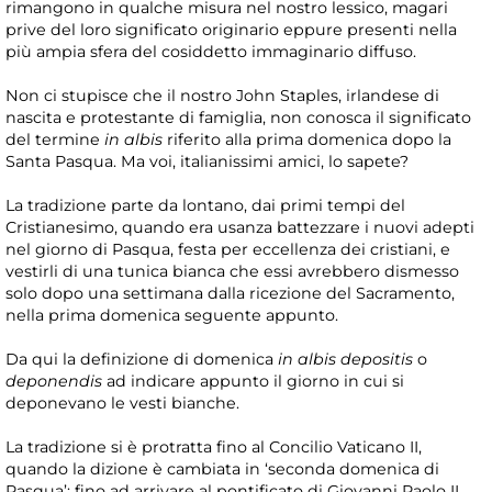
rimangono in qualche misura nel nostro lessico, magari
prive del loro significato originario eppure presenti nella
più ampia sfera del cosiddetto immaginario diffuso.
Non ci stupisce che il nostro John Staples, irlandese di
nascita e protestante di famiglia, non conosca il significato
del termine
in albis
riferito alla prima domenica dopo la
Santa Pasqua. Ma voi, italianissimi amici, lo sapete?
La tradizione parte da lontano, dai primi tempi del
Cristianesimo, quando era usanza battezzare i nuovi adepti
nel giorno di Pasqua, festa per eccellenza dei cristiani, e
vestirli di una tunica bianca che essi avrebbero dismesso
solo dopo una settimana dalla ricezione del Sacramento,
nella prima domenica seguente appunto.
Da qui la definizione di domenica
in albis depositis
o
deponendis
ad indicare appunto il giorno in cui si
deponevano le vesti bianche.
La tradizione si è protratta fino al Concilio Vaticano II,
quando la dizione è cambiata in ‘seconda domenica di
Pasqua’; fino ad arrivare al pontificato di Giovanni Paolo II