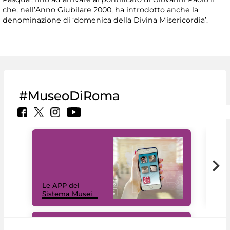
che, nell’Anno Giubilare 2000, ha introdotto anche la
denominazione di ‘domenica della Divina Misericordia’.
#MuseoDiRoma
Il 
Le APP del
Mus
Sistema Musei
net