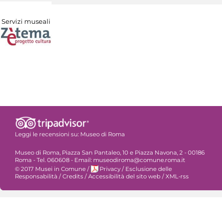
Servizi museali
Leggi le recensioni su:
Museo di Roma
Museo di Roma, Piazza San Pantaleo, 10 e Piazza Navona, 2 - 00186
Roma - Tel. 060608 - Email: museodiroma@comune.roma.it
© 2017 Musei in Comune
/
Privacy
/
Esclusione delle
Responsabilità
/
Credits
/
Accessibilità del sito web
/
XML-rss