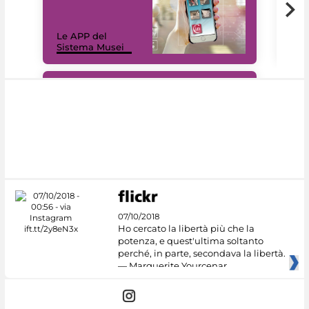
Il 
Le APP del
Mus
Sistema Musei
net
#DiscoverMiC
07/10/2018
Ho cercato la libertà più che la
potenza, e quest'ultima soltanto
perché, in parte, secondava la libertà.
— Marguerite Yourcenar