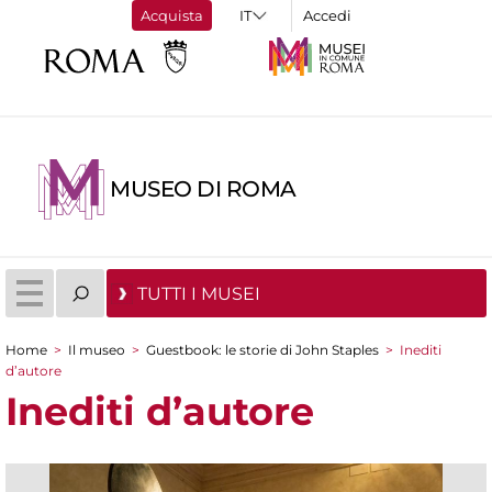
Acquista
Accedi
MUSEO DI ROMA
TUTTI I MUSEI
Home
>
Il museo
>
Guestbook: le storie di John Staples
>
Inediti
Tu sei qui
d’autore
Inediti d’autore