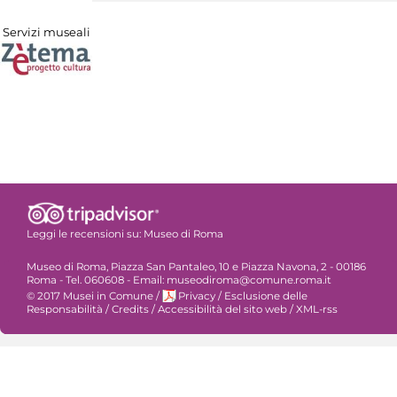
Servizi museali
Leggi le recensioni su:
Museo di Roma
Museo di Roma, Piazza San Pantaleo, 10 e Piazza Navona, 2 - 00186
Roma - Tel. 060608 - Email: museodiroma@comune.roma.it
© 2017 Musei in Comune
/
Privacy
/
Esclusione delle
Responsabilità
/
Credits
/
Accessibilità del sito web
/
XML-rss