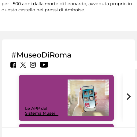
per i 500 anni dalla morte di Leonardo, avvenuta proprio in
questo castello nei pressi di Amboise.
#MuseoDiRoma
Il 
Le APP del
Mus
Sistema Musei
net