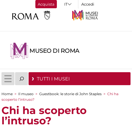
Acquista
Accedi
MUSEO DI ROMA
TUTTI I MUSEI
Home
>
Il museo
>
Guestbook: le storie di John Staples
>
Chi ha
Tu sei qui
scoperto l’intruso?
Chi ha scoperto
l’intruso?