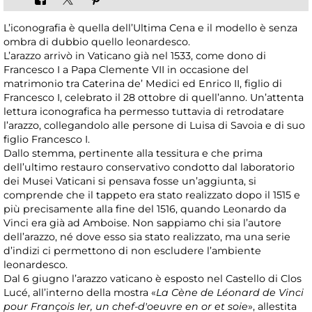
L’iconografia è quella dell’Ultima Cena e il modello è senza
ombra di dubbio quello leonardesco.
L’arazzo arrivò in Vaticano già nel 1533, come dono di
Francesco I a Papa Clemente VII in occasione del
matrimonio tra Caterina de’ Medici ed Enrico II, figlio di
Francesco I, celebrato il 28 ottobre di quell’anno. Un’attenta
lettura iconografica ha permesso tuttavia di retrodatare
l’arazzo, collegandolo alle persone di Luisa di Savoia e di suo
figlio Francesco I.
Dallo stemma, pertinente alla tessitura e che prima
dell’ultimo restauro conservativo condotto dal laboratorio
dei Musei Vaticani si pensava fosse un’aggiunta, si
comprende che il tappeto era stato realizzato dopo il 1515 e
più precisamente alla fine del 1516, quando Leonardo da
Vinci era già ad Amboise. Non sappiamo chi sia l’autore
dell’arazzo, né dove esso sia stato realizzato, ma una serie
d’indizi ci permettono di non escludere l’ambiente
leonardesco.
Dal 6 giugno l’arazzo vaticano è esposto nel Castello di Clos
Lucé, all’interno della mostra «
La Cène de Léonard de Vinci
pour François Ier, un chef-d'oeuvre en or et soie
», allestita