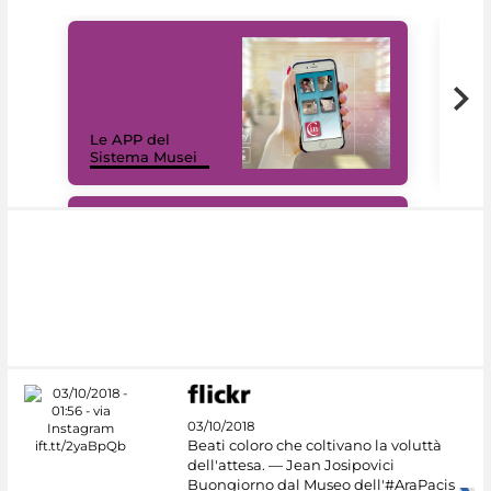
Il 
Le APP del
Mus
Sistema Musei
net
#DiscoverMiC
03/10/2018
Beati coloro che coltivano la voluttà
dell'attesa. — Jean Josipovici
Buongiorno dal Museo dell'#AraPacis