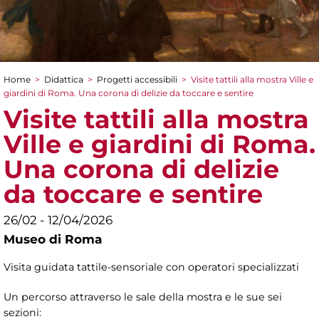
Home
>
Didattica
>
Progetti accessibili
>
Visite tattili alla mostra Ville e
Tu sei qui
giardini di Roma. Una corona di delizie da toccare e sentire
Visite tattili alla mostra
Ville e giardini di Roma.
Una corona di delizie
da toccare e sentire
26/02 - 12/04/2026
Museo di Roma
Visita guidata tattile-sensoriale con operatori specializzati
Un percorso attraverso le sale della mostra e le sue sei
sezioni: