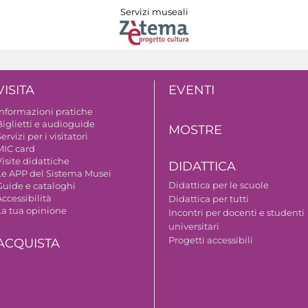
Servizi museali
VISITA
EVENTI
Informazioni pratiche
Biglietti e audioguide
MOSTRE
ervizi per i visitatori
MIC card
isite didattiche
DIDATTICA
Le APP del Sistema Musei
Didattica per le scuole
Guide e cataloghi
ccessibilità
Didattica per tutti
La tua opinione
Incontri per docenti e studenti
universitari
Progetti accessibili
ACQUISTA