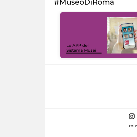
#MuseoDiRoma
Le APP del
Sistema Musei
mus