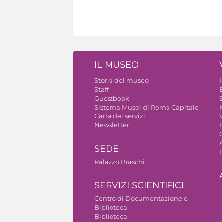
IL MUSEO
Storia del museo
Staff
Guestbook
S
Sistema Musei di Roma Capitale
Carta dei servizi
V
Newsletter
A
SEDE
Palazzo Braschi
SERVIZI SCIENTIFICI
Centro di Documentazione e
Biblioteca
Biblioteca