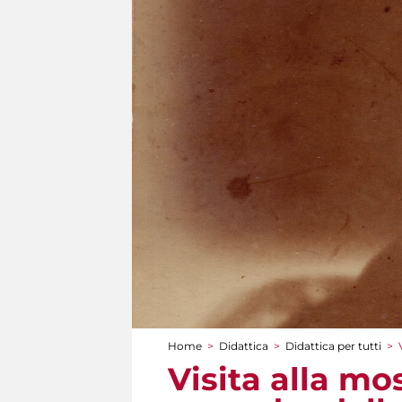
Home
>
Didattica
>
Didattica per tutti
>
Tu sei qui
Visita alla mo