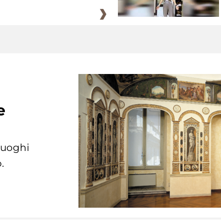
e
 luoghi
.