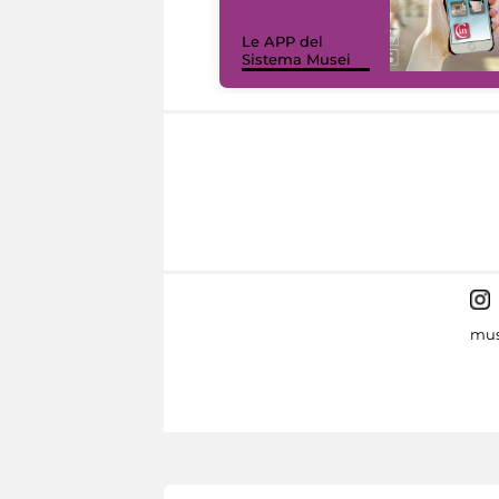
Le APP del
Sistema Musei
mus