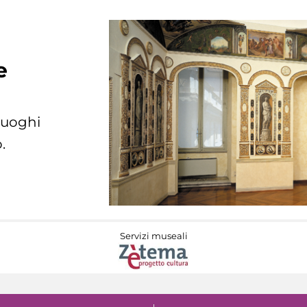
e
 luoghi
.
Servizi museali