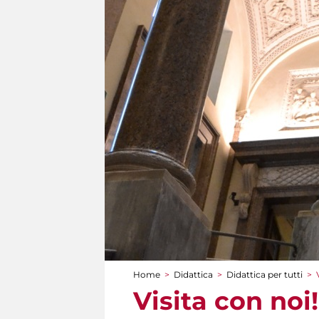
Home
>
Didattica
>
Didattica per tutti
>
Tu sei qui
Visita con noi