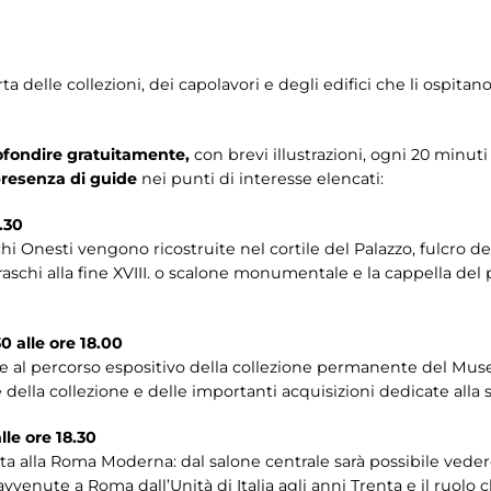
delle collezioni, dei capolavori e degli edifici che li ospitan
fondire gratuitamente,
con brevi illustrazioni, ogni 20 minuti 
 presenza di guide
nei punti di interesse elencati:
7.30
hi Onesti vengono ricostruite nel cortile del Palazzo, fulcro d
raschi alla fine XVIII. o scalone monumentale e la cappella del 
0 alle ore 18.00
ede al percorso espositivo della collezione permanente del Mus
 della collezione e delle importanti acquisizioni dedicate alla 
lle ore 18.30
ata alla Roma Moderna: dal salone centrale sarà possibile vede
 avvenute a Roma dall’Unità di Italia agli anni Trenta e il ruolo