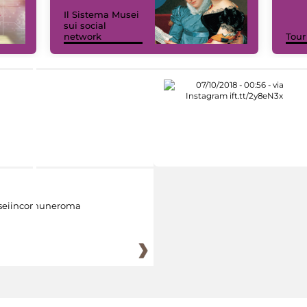
Il Sistema Musei
sui social
network
Tour
eiincomuneroma