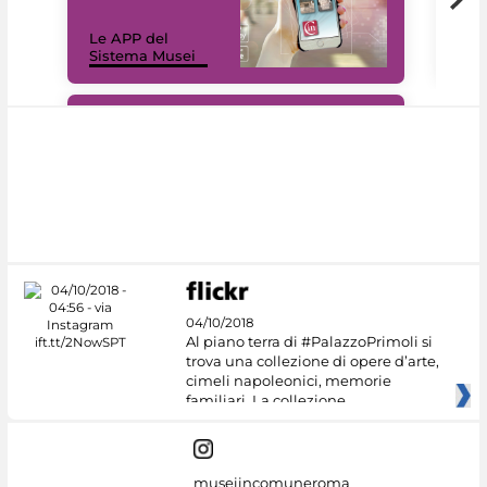
Il 
Le APP del
Mus
Sistema Musei
net
#DiscoverMiC
04/10/2018
Al piano terra di #PalazzoPrimoli si
trova una collezione di opere d’arte,
cimeli napoleonici, memorie
familiari. La collezione
museiincomuneroma