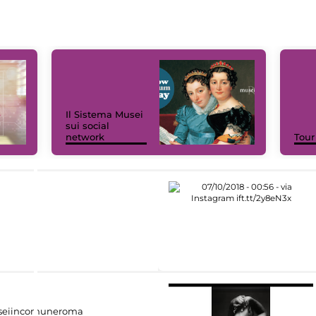
Il Sistema Musei
sui social
network
Tour
eiincomuneroma