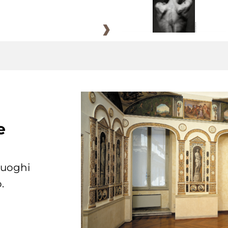
e
 luoghi
.