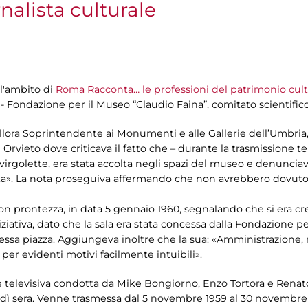
rnalista culturale
l'ambito di
Roma Racconta… le professioni del patrimonio cult
- Fondazione per il Museo “Claudio Faina”, comitato scientific
allora Soprintendente ai Monumenti e alle Gallerie dell’Umbria,
rvieto dove criticava il fatto che – durante la trasmissione te
 virgolette, era stata accolta negli spazi del museo e denuncia
colta». La nota proseguiva affermando che non avrebbero dovuto 
on prontezza, in data 5 gennaio 1960, segnalando che si era c
ziativa, dato che la sala era stata concessa dalla Fondazione p
 stessa piazza. Aggiungeva inoltre che la sua: «Amministrazion
 per evidenti motivi facilmente intuibili».
 televisiva condotta da Mike Bongiorno, Enzo Tortora e Renato 
edì sera. Venne trasmessa dal 5 novembre 1959 al 30 novembre