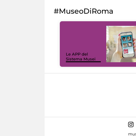
#MuseoDiRoma
Le APP del
Sistema Musei
mus