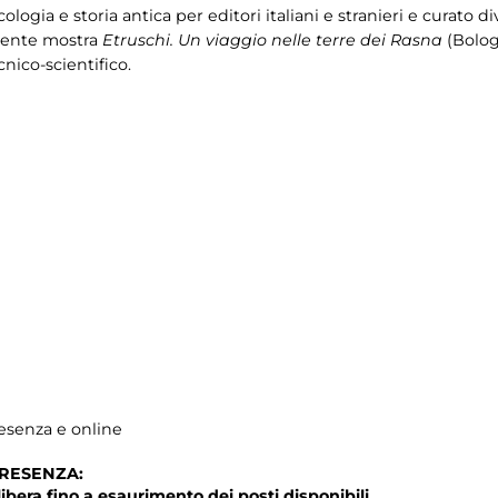
ologia e storia antica per editori italiani e stranieri e curato
recente mostra
Etruschi. Un viaggio nelle terre dei Rasna
(Bolog
nico-scientifico.
resenza e online
PRESENZA:
libera fino a esaurimento dei posti disponibili.