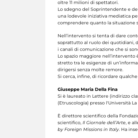
oltre 11 milioni di spettatori.
Lo sdegno del Soprintendente e del
una lodevole iniziativa mediatica pe
comprendere quanto la situazione si
Nell’intervento si tenta di dare co
soprattutto al ruolo dei quotidiani, 
i canali di comunicazione che si son
Lo spazio maggiore nell’intervento è
stretto tra le esigenze di un’informa
dirigersi senza molte remore.
Si cerca, infine, di ricordare qualch
Giuseppe Maria Della Fina
Si è laureato in Lettere (indirizzo cl
(Etruscologia) presso l'Università L
È direttore scientifico della Fondazi
scientifico,
Il Giornale dell’Arte
, e a
by Foreign Missions in Italy
. Ha inse