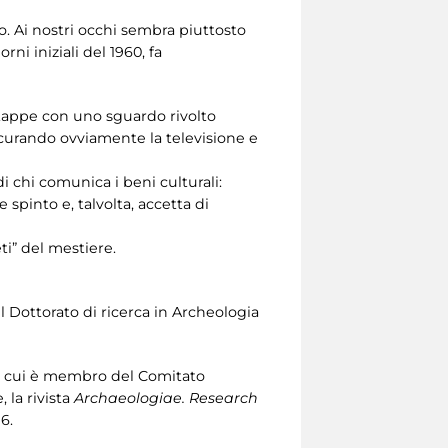
 Ai nostri occhi sembra piuttosto
i iniziali del 1960, fa
 tappe con uno sguardo rivolto
ascurando ovviamente la televisione e
i chi comunica i beni culturali:
 spinto e, talvolta, accetta di
ti” del mestiere.
il Dottorato di ricerca in Archeologia
di cui è membro del Comitato
e, la rivista
Archaeologiae. Research
6.