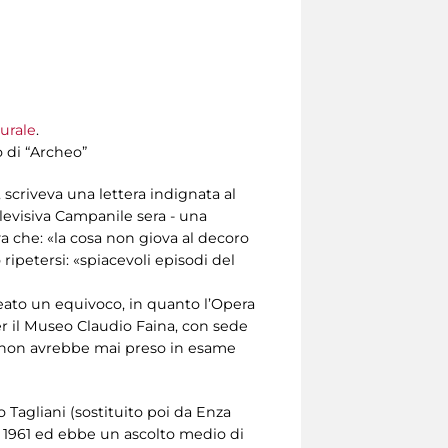
urale
.
o di “Archeo”
 scriveva una lettera indignata al
levisiva Campanile sera - una
va che: «la cosa non giova al decoro
ripetersi: «spiacevoli episodi del
reato un equivoco, in quanto l’Opera
er il Museo Claudio Faina, con sede
e, non avrebbe mai preso in esame
Tagliani (sostituito poi da Enza
 1961 ed ebbe un ascolto medio di