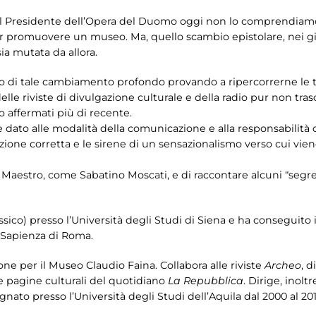
 Presidente dell’Opera del Duomo oggi non lo comprendiamo.
r promuovere un museo. Ma, quello scambio epistolare, nei giorn
a mutata da allora.
nto di tale cambiamento profondo provando a ripercorrerne le
delle riviste di divulgazione culturale e della radio pur non tr
o affermati più di recente.
 dato alle modalità della comunicazione e alla responsabilità d
zione corretta e le sirene di un sensazionalismo verso cui viene
e Maestro, come Sabatino Moscati, e di raccontare alcuni “segre
assico) presso l’Università degli Studi di Siena e ha conseguito 
a Sapienza di Roma.
one per il Museo Claudio Faina. Collabora alle riviste
Archeo
, 
lle pagine culturali del quotidiano
La Repubblica
. Dirige, inoltr
gnato presso l’Università degli Studi dell’Aquila dal 2000 al 201