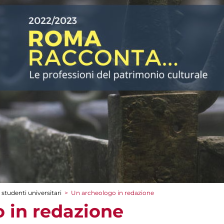
 studenti universitari
>
Un archeologo in redazione
 in redazione