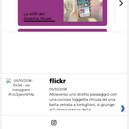
Il 
Le APP del
Mus
Sistema Musei
net
#DiscoverMiC
05/10/2018
Attraverso uno stretto passaggio con
una curiosa loggetta chiusa da una
bella vetrata a tortiglioni, si giunge
all'ultima stanza della