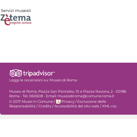
Servizi museali
Leggi le recensioni su:
Museo di Roma
Museo di Roma, Piazza San Pantaleo, 10 e Piazza Navona, 2 - 00186
Roma - Tel. 060608 - Email: museodiroma@comune.roma.it
© 2017 Musei in Comune
/
Privacy
/
Esclusione delle
Responsabilità
/
Credits
/
Accessibilità del sito web
/
XML-rss