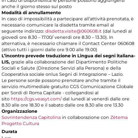
In caso di disponibilità le persone possono aggiungersi
anche il giorno stesso sul posto
Modalità di annullamento
In caso di impossibilità a partecipare all’attività prenotata, è
necessario comunicare la disdetta tramite email al
seguente indirizzo:
disdetta.visite@060608.it
(dal lunedì al
giovedì ore 8.30 – 17.00/ venerdì ore 8.30 – 13.30). In
alternativa, è necessario chiamare il Contact Center 060608
(attivo tutti i giorni dalle ore 9.00 alle 19.00)
L’incontro prevede traduzione in Lingua dei segni italiana-
LIS,
grazie alla collaborazione del Dipartimento Politiche
Sociali e Salute (Direzione Servizi alla Persona) e della
Cooperativa sociale onlus Segni di Integrazione – Lazio.
Le persone sorde possono prenotare anche tramite il
servizio multimediale gratuito CGS Comunicazione Globale
per Sordi di Roma Capitale - collegandosi al
sito
https://cgs.veasyt.com/
dal lunedì al venerdì dalle ore
8.30 alle ore 18.30 e il sabato dalle ore 8.30 alle ore 13.30
Organizzazione
Sovrintendenza Capitolina
in collaborazione con
Zètema
Progetto Cultura
Durata