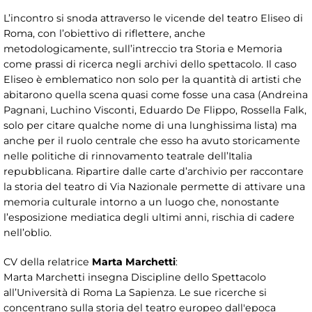
L’incontro si snoda attraverso le vicende del teatro Eliseo di
Roma, con l’obiettivo di riflettere, anche
metodologicamente, sull’intreccio tra Storia e Memoria
come prassi di ricerca negli archivi dello spettacolo. Il caso
Eliseo è emblematico non solo per la quantità di artisti che
abitarono quella scena quasi come fosse una casa (Andreina
Pagnani, Luchino Visconti, Eduardo De Flippo, Rossella Falk,
solo per citare qualche nome di una lunghissima lista) ma
anche per il ruolo centrale che esso ha avuto storicamente
nelle politiche di rinnovamento teatrale dell’Italia
repubblicana. Ripartire dalle carte d’archivio per raccontare
la storia del teatro di Via Nazionale permette di attivare una
memoria culturale intorno a un luogo che, nonostante
l’esposizione mediatica degli ultimi anni, rischia di cadere
nell’oblio.
CV della relatrice
Marta Marchetti
:
Marta Marchetti insegna Discipline dello Spettacolo
all’Università di Roma La Sapienza. Le sue ricerche si
concentrano sulla storia del teatro europeo dall'epoca