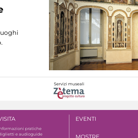
e
 luoghi
.
Servizi museali
VISITA
EVENTI
Informazioni pratiche
Biglietti e audioguide
MOSTRE