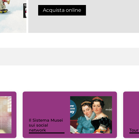
Acquista online
Il Sistema Musei
sui social
network
Tour