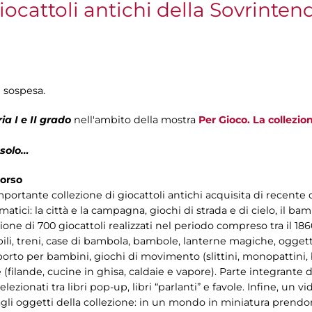
iocattoli antichi della Sovrinte
 sospesa.
ia I e II grado
nell'ambito della mostra
Per Gioco. La collezion
 solo…
corso
portante collezione di giocattoli antichi acquisita di recente d
matici: la città e la campagna, giochi di strada e di cielo, il ba
izione di 700 giocattoli realizzati nel periodo compreso tra il 1
mobili, treni, case di bambola, bambole, lanterne magiche, oggett
asporto per bambini, giochi di movimento (slittini, monopattini, b
le (filande, cucine in ghisa, caldaie e vapore). Parte integrante 
elezionati tra libri pop-up, libri “parlanti” e favole. Infine, un 
gli oggetti della collezione: in un mondo in miniatura prendono 