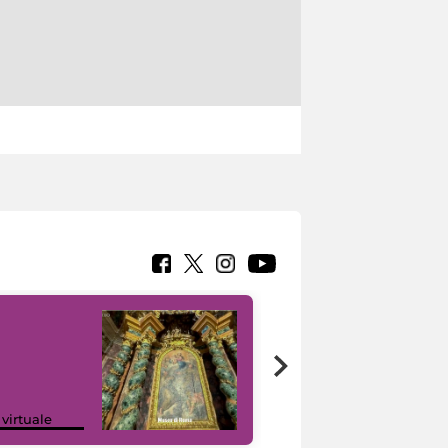
Google Arts &
 virtuale
Culture