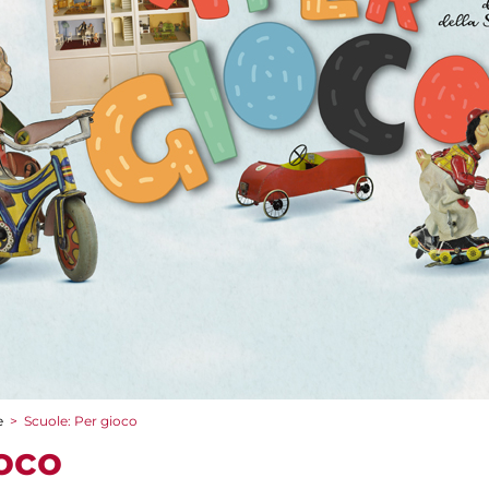
e
>
Scuole: Per gioco
ioco