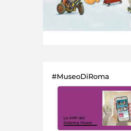
#MuseoDiRoma
Le APP del
Sistema Musei