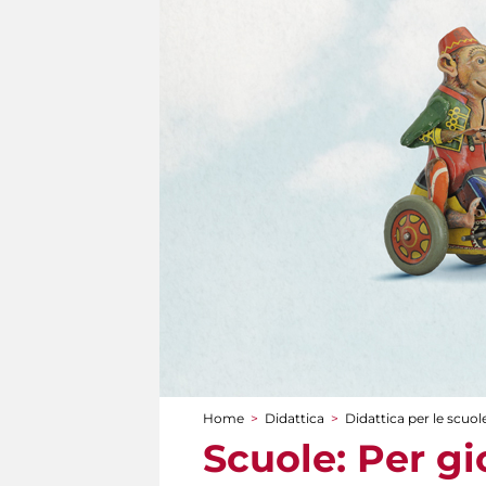
Home
>
Didattica
>
Didattica per le scuol
Tu sei qui
Scuole: Per g