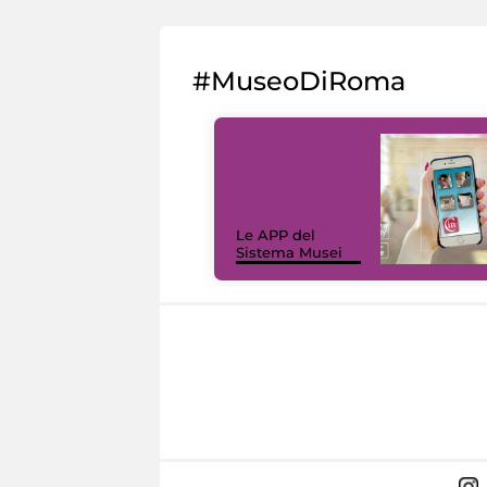
#MuseoDiRoma
Le APP del
Sistema Musei