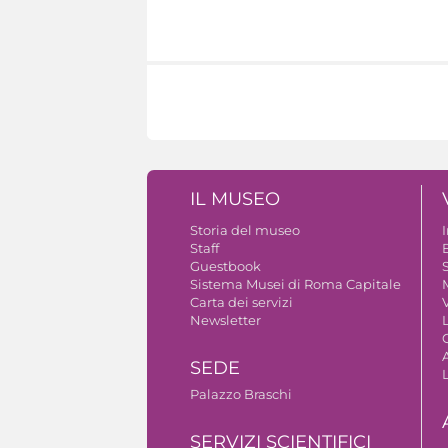
IL MUSEO
Storia del museo
Staff
Guestbook
S
Sistema Musei di Roma Capitale
Carta dei servizi
V
Newsletter
A
SEDE
Palazzo Braschi
SERVIZI SCIENTIFICI