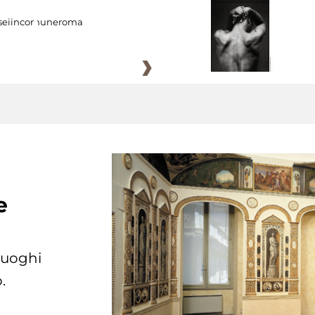
eiincomuneroma
e
 luoghi
.