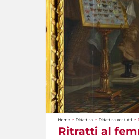
Home
>
Didattica
>
Didattica per tutti
>
Tu sei qui
Ritratti al fe