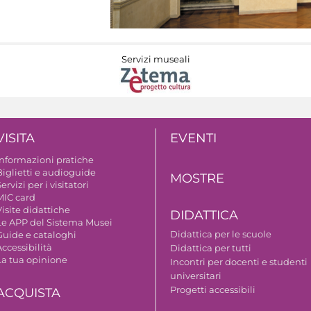
Servizi museali
VISITA
EVENTI
Informazioni pratiche
Biglietti e audioguide
MOSTRE
ervizi per i visitatori
MIC card
isite didattiche
DIDATTICA
Le APP del Sistema Musei
Didattica per le scuole
Guide e cataloghi
ccessibilità
Didattica per tutti
La tua opinione
Incontri per docenti e studenti
universitari
Progetti accessibili
ACQUISTA