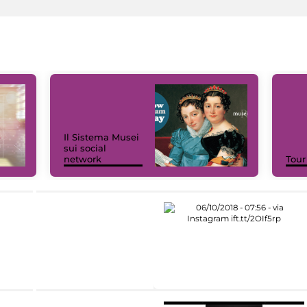
Il Sistema Musei
sui social
network
Tour