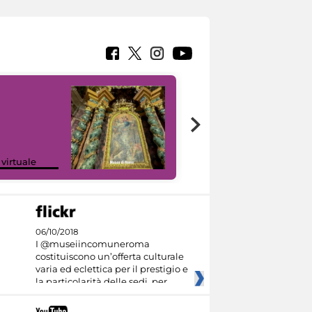
Google Arts &
 virtuale
Culture
06/10/2018
I @museiincomuneroma
costituiscono un’offerta culturale
varia ed eclettica per il prestigio e
la particolarità delle sedi, per