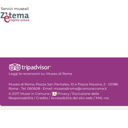
Servizi museali
Leggi le recensioni su:
Museo di Roma
Museo di Roma, Piazza San Pantaleo, 10 e Piazza Navona, 2 - 00186
Roma - Tel. 060608 - Email: museodiroma@comune.roma.it
© 2017 Musei in Comune
/
Privacy
/
Esclusione delle
Responsabilità
/
Credits
/
Accessibilità del sito web
/
XML-rss