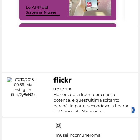
Il 
Le APP del
Mus
Sistema Musei
net
#DiscoverMiC
07/10/2018
Ho cercato la libertà più che la
potenza, e quest'ultima soltanto
perché, in parte, secondava la libertà.
— Marguerite Yourcenar
museiincomuneroma