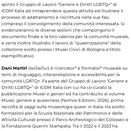
spinto il Gruppo di Lavoro “Genere e Diritti LGBTQ+” di
ICOM Italia ad intraprendere questa attività ed illustrare il
processo di adattamento e riscrittura nelle sue fasi,
compreso il coinvolgimento della comunità interessata. Si
evidenzieranno le diverse sezioni che compongono il
documento finale e la loro valenza per la comunità museale,
e verrà inoltre illustrato il lavoro di “queerizzazione” della
collezione svolto presso i Musei Civici di Bologna a titolo
esemplificativo.
Dani Martiri
(lei/ləi/lui) è ricercator* e formator* museale su
temi di linguaggio, interpretazione e accessibilità per la
comunità LGBTQ+. Fa parte del Gruppo di Lavoro “Genere e
Diritti LGBTQ+” di ICOM Italia con cui ha co-curato la
pubblicazione
Musei e generi
ed ha contribuito al volume
Musei, genere e queerness
(Nomos Edizioni, 2026), prima
raccolta di saggi sulla museologia queer in Italia. Ha svolto
formazioni per la Scuola Nazionale del Patrimonio e delle
Attività Culturali presso il Parco Archeologico del Colosseo e
la Fondazione Querini Stampalia. Tra il 2022 e il 2023 ha