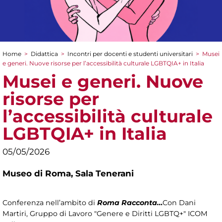
Home
>
Didattica
>
Incontri per docenti e studenti universitari
>
Musei
Tu sei qui
e generi. Nuove risorse per l’accessibilità culturale LGBTQIA+ in Italia
Musei e generi. Nuove
risorse per
l’accessibilità culturale
LGBTQIA+ in Italia
05/05/2026
Museo di Roma,
Sala Tenerani
Conferenza nell’ambito di
Roma Racconta…
Con Dani
Martiri, Gruppo di Lavoro "Genere e Diritti LGBTQ+" ICOM