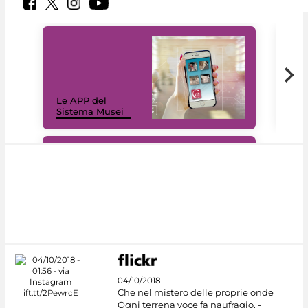
Il 
Le APP del
Mus
Sistema Musei
net
#DiscoverMiC
04/10/2018
Che nel mistero delle proprie onde
Ogni terrena voce fa naufragio. -