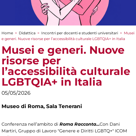
Home
>
Didattica
>
Incontri per docenti e studenti universitari
>
Musei
Tu sei qui
e generi. Nuove risorse per l’accessibilità culturale LGBTQIA+ in Italia
Musei e generi. Nuove
risorse per
l’accessibilità culturale
LGBTQIA+ in Italia
05/05/2026
Museo di Roma,
Sala Tenerani
Conferenza nell’ambito di
Roma Racconta…
Con Dani
Martiri, Gruppo di Lavoro "Genere e Diritti LGBTQ+" ICOM