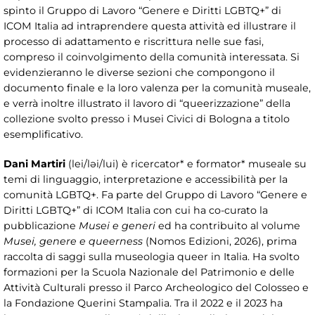
spinto il Gruppo di Lavoro “Genere e Diritti LGBTQ+” di
ICOM Italia ad intraprendere questa attività ed illustrare il
processo di adattamento e riscrittura nelle sue fasi,
compreso il coinvolgimento della comunità interessata. Si
evidenzieranno le diverse sezioni che compongono il
documento finale e la loro valenza per la comunità museale,
e verrà inoltre illustrato il lavoro di “queerizzazione” della
collezione svolto presso i Musei Civici di Bologna a titolo
esemplificativo.
Dani Martiri
(lei/ləi/lui) è ricercator* e formator* museale su
temi di linguaggio, interpretazione e accessibilità per la
comunità LGBTQ+. Fa parte del Gruppo di Lavoro “Genere e
Diritti LGBTQ+” di ICOM Italia con cui ha co-curato la
pubblicazione
Musei e generi
ed ha contribuito al volume
Musei, genere e queerness
(Nomos Edizioni, 2026), prima
raccolta di saggi sulla museologia queer in Italia. Ha svolto
formazioni per la Scuola Nazionale del Patrimonio e delle
Attività Culturali presso il Parco Archeologico del Colosseo e
la Fondazione Querini Stampalia. Tra il 2022 e il 2023 ha