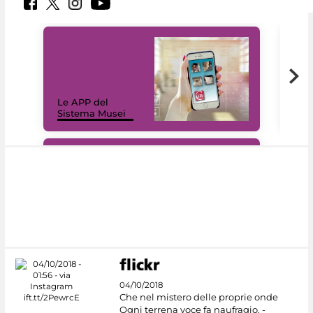
Il 
Le APP del
Mus
Sistema Musei
net
#DiscoverMiC
04/10/2018
Che nel mistero delle proprie onde
Ogni terrena voce fa naufragio. -