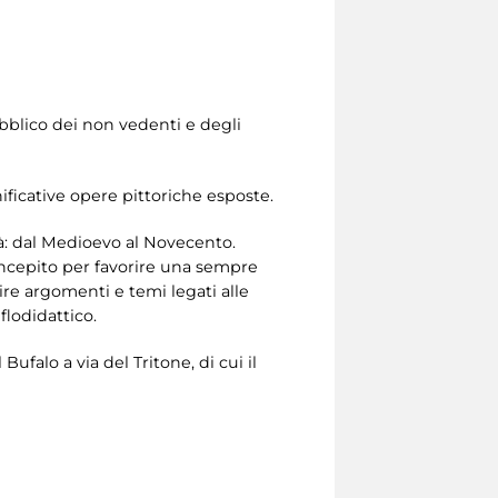
pubblico dei non vedenti e degli
gnificative opere pittoriche esposte.
tà: dal Medioevo al Novecento.
concepito per favorire una sempre
ire argomenti e temi legati alle
iflodidattico.
 Bufalo a via del Tritone, di cui il