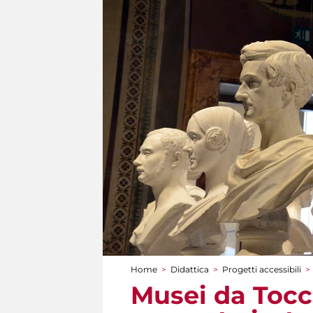
Home
>
Didattica
>
Progetti accessibili
>
Tu sei qui
Musei da Tocc