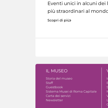
Eventi unici in alcuni dei
più straordinari al mondo
Scopri di più
IL MUSEO
Storia del museo
Staff
Guestbook
S
Sistema Musei di Roma Capitale
Carta dei servizi
V
Newsletter