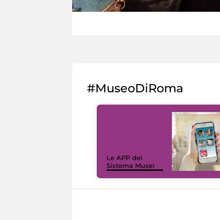
#MuseoDiRoma
Le APP del
Sistema Musei