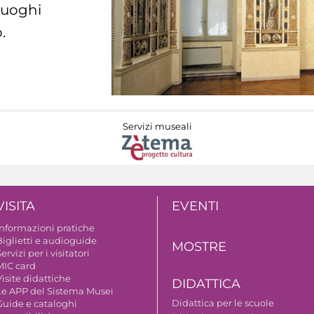
 luoghi
.
Servizi museali
VISITA
EVENTI
Informazioni pratiche
Biglietti e audioguide
MOSTRE
ervizi per i visitatori
MIC card
isite didattiche
DIDATTICA
Le APP del Sistema Musei
Didattica per le scuole
Guide e cataloghi