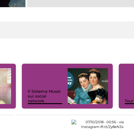
Il Sistema Musei
sui social
network
Tour