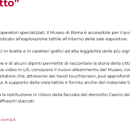
tto”
 operatori specializzati. Il Museo di Roma è accessibile per il 
icato all’esplorazione tattile all’interno delle sale espositive.
 in braille e in caratteri grafici ad alta leggibilità delle più si
 e di alcuni dipinti permette di raccontare la storia della cit
eve video in LIS, conoscere il nuovo allestimento del Museo, 
visitatore che, attraverso dei tavoli touchscreen, può approfond
. A supporto della vista tattile è fornito anche del materiale t
la la restituzione in rilievo della facciata del demolito Casino del
freschi staccati.
roma.it