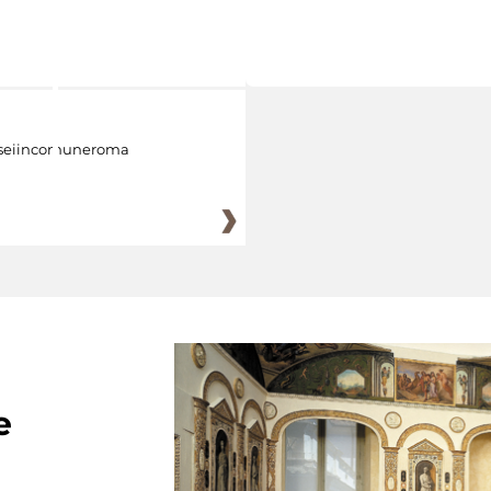
eiincomuneroma
e