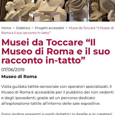
Home
>
Didattica
>
Progetti accessibili
>
Musei da Toccare “Il Museo di
Tu sei qui
Roma e il suo racconto in-tatto”
Musei da Toccare “Il
Museo di Roma e il suo
racconto in-tatto”
07/06/2019
Museo di Roma
Visita guidata tattile-sensoriale con operatori specializzati. Il
Museo di Roma è accessibile per il pubblico dei non vedenti
e degli ipovedenti, grazie ad un percorso dedicato
all’esplorazione tattile all’interno delle sale espositive.
Sono inoltre presenti sussidi didattici in braille e in caratteri