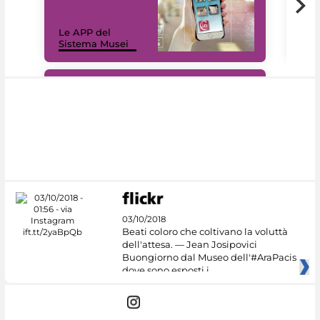
Il 
Le APP del
Mus
Sistema Musei
net
#DiscoverMiC
03/10/2018
Beati coloro che coltivano la voluttà
dell'attesa. — Jean Josipovici
Buongiorno dal Museo dell'#AraPacis
dove sono esposti i