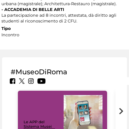
urbana (magistrale); Architettura-Restauro (magistrale).
- ACCADEMIA DI BELLE ARTI
La partecipazione ad 8 incontri, attestata, dà diritto agli
studenti al riconoscimento di 2 CFU.
Tipo
Incontro
#MuseoDiRoma
Il 
Le APP del
Mus
Sistema Musei
net