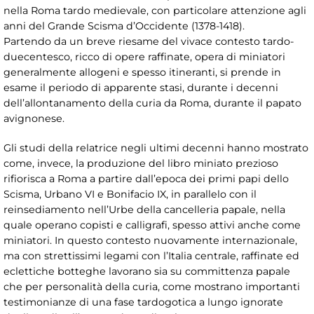
nella Roma tardo medievale, con particolare attenzione agli
anni del Grande Scisma d’Occidente (1378-1418).
Partendo da un breve riesame del vivace contesto tardo-
duecentesco, ricco di opere raffinate, opera di miniatori
generalmente allogeni e spesso itineranti, si prende in
esame il periodo di apparente stasi, durante i decenni
dell’allontanamento della curia da Roma, durante il papato
avignonese.
Gli studi della relatrice negli ultimi decenni hanno mostrato
come, invece, la produzione del libro miniato prezioso
rifiorisca a Roma a partire dall’epoca dei primi papi dello
Scisma, Urbano VI e Bonifacio IX, in parallelo con il
reinsediamento nell’Urbe della cancelleria papale, nella
quale operano copisti e calligrafi, spesso attivi anche come
miniatori. In questo contesto nuovamente internazionale,
ma con strettissimi legami con l’Italia centrale, raffinate ed
eclettiche botteghe lavorano sia su committenza papale
che per personalità della curia, come mostrano importanti
testimonianze di una fase tardogotica a lungo ignorate