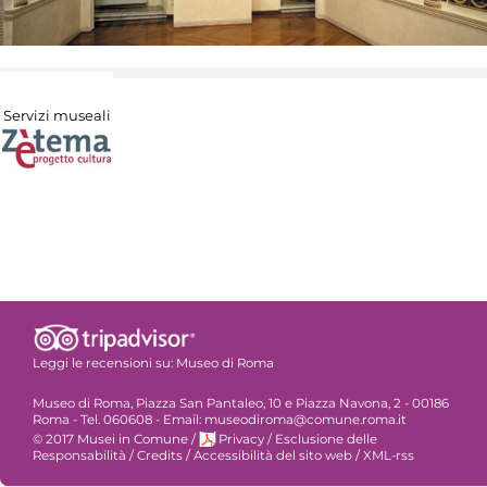
Servizi museali
Leggi le recensioni su:
Museo di Roma
Museo di Roma, Piazza San Pantaleo, 10 e Piazza Navona, 2 - 00186
Roma - Tel. 060608 - Email: museodiroma@comune.roma.it
© 2017 Musei in Comune
/
Privacy
/
Esclusione delle
Responsabilità
/
Credits
/
Accessibilità del sito web
/
XML-rss