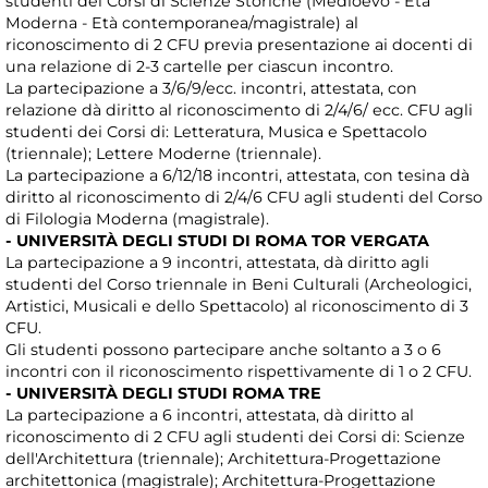
studenti dei Corsi di Scienze Storiche (Medioevo - Età
Moderna - Età contemporanea/magistrale) al
riconoscimento di 2 CFU previa presentazione ai docenti di
una relazione di 2-3 cartelle per ciascun incontro.
La partecipazione a 3/6/9/ecc. incontri, attestata, con
relazione dà diritto al riconoscimento di 2/4/6/ ecc. CFU agli
studenti dei Corsi di: Letteratura, Musica e Spettacolo
(triennale); Lettere Moderne (triennale).
La partecipazione a 6/12/18 incontri, attestata, con tesina dà
diritto al riconoscimento di 2/4/6 CFU agli studenti del Corso
di Filologia Moderna (magistrale).
- UNIVERSITÀ DEGLI STUDI DI ROMA TOR VERGATA
La partecipazione a 9 incontri, attestata, dà diritto agli
studenti del Corso triennale in Beni Culturali (Archeologici,
Artistici, Musicali e dello Spettacolo) al riconoscimento di 3
CFU.
Gli studenti possono partecipare anche soltanto a 3 o 6
incontri con il riconoscimento rispettivamente di 1 o 2 CFU.
- UNIVERSITÀ DEGLI STUDI ROMA TRE
La partecipazione a 6 incontri, attestata, dà diritto al
riconoscimento di 2 CFU agli studenti dei Corsi di: Scienze
dell'Architettura (triennale); Architettura-Progettazione
architettonica (magistrale); Architettura-Progettazione