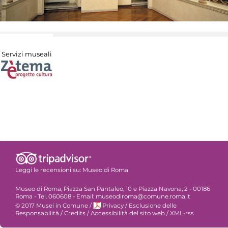
Servizi museali
Leggi le recensioni su:
Museo di Roma
Museo di Roma, Piazza San Pantaleo, 10 e Piazza Navona, 2 - 00186
Roma - Tel. 060608 - Email: museodiroma@comune.roma.it
© 2017 Musei in Comune
/
Privacy
/
Esclusione delle
Responsabilità
/
Credits
/
Accessibilità del sito web
/
XML-rss