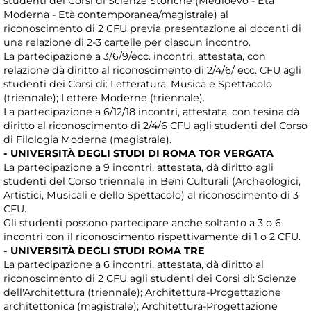
studenti dei Corsi di Scienze Storiche (Medioevo - Età
Moderna - Età contemporanea/magistrale) al
riconoscimento di 2 CFU previa presentazione ai docenti di
una relazione di 2-3 cartelle per ciascun incontro.
La partecipazione a 3/6/9/ecc. incontri, attestata, con
relazione dà diritto al riconoscimento di 2/4/6/ ecc. CFU agli
studenti dei Corsi di: Letteratura, Musica e Spettacolo
(triennale); Lettere Moderne (triennale).
La partecipazione a 6/12/18 incontri, attestata, con tesina dà
diritto al riconoscimento di 2/4/6 CFU agli studenti del Corso
di Filologia Moderna (magistrale).
- UNIVERSITÀ DEGLI STUDI DI ROMA TOR VERGATA
La partecipazione a 9 incontri, attestata, dà diritto agli
studenti del Corso triennale in Beni Culturali (Archeologici,
Artistici, Musicali e dello Spettacolo) al riconoscimento di 3
CFU.
Gli studenti possono partecipare anche soltanto a 3 o 6
incontri con il riconoscimento rispettivamente di 1 o 2 CFU.
- UNIVERSITÀ DEGLI STUDI ROMA TRE
La partecipazione a 6 incontri, attestata, dà diritto al
riconoscimento di 2 CFU agli studenti dei Corsi di: Scienze
dell'Architettura (triennale); Architettura-Progettazione
architettonica (magistrale); Architettura-Progettazione