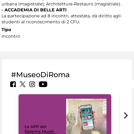
urbana (magistrale); Architettura-Restauro (magistrale).
- ACCADEMIA DI BELLE ARTI
La partecipazione ad 8 incontri, attestata, dà diritto agli
studenti al riconoscimento di 2 CFU.
Tipo
Incontro
#MuseoDiRoma
Il 
Le APP del
Mus
Sistema Musei
net