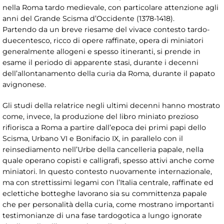
nella Roma tardo medievale, con particolare attenzione agli
anni del Grande Scisma d’Occidente (1378-1418).
Partendo da un breve riesame del vivace contesto tardo-
duecentesco, ricco di opere raffinate, opera di miniatori
generalmente allogeni e spesso itineranti, si prende in
esame il periodo di apparente stasi, durante i decenni
dell’allontanamento della curia da Roma, durante il papato
avignonese.
Gli studi della relatrice negli ultimi decenni hanno mostrato
come, invece, la produzione del libro miniato prezioso
rifiorisca a Roma a partire dall’epoca dei primi papi dello
Scisma, Urbano VI e Bonifacio IX, in parallelo con il
reinsediamento nell’Urbe della cancelleria papale, nella
quale operano copisti e calligrafi, spesso attivi anche come
miniatori. In questo contesto nuovamente internazionale,
ma con strettissimi legami con l’Italia centrale, raffinate ed
eclettiche botteghe lavorano sia su committenza papale
che per personalità della curia, come mostrano importanti
testimonianze di una fase tardogotica a lungo ignorate