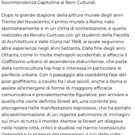
Sovrintendenza Capitolina ai Beni Culturali.
Dopo la grande stagione della pittura murale degli anni
Trenta del Novecento, il primo murale a Roma, nato
spontaneamente e in un clima di contestazione, è quello
realizzato da Renato Guttuso con gli studenti della Facoltà
di Architettura a Valle Giulia nel 1968, al quale seguirono
altre esperienze negli anni Settanta. Dalla fine degli anni
Ottanta, come in molte metropoli occidentali, si affaccia il
Graffitismo urbano di ascendenza statunitense, che parte
dalla controcultura hip hop e interessa in particolare le
periferie urbane. Con il passaggio alla cosiddetta fase del
post-graffitismo, a cavallo fra i due secoli, anche a Roma si
assiste all'emergere di forme di maggiore efficacia
comunicativa e prevalentemente figurative, per arrivare a
quella che viene definita Street art, una corrente più
eterogenea nelle manifestazioni espressive, che ha portato
alla sedimentazione di un ingente patrimonio di immagini
sui muri di tutto il mondo. Mentre la Street art dilagava
nelle nostre città, critici e studiosi ne hanno riconosciuto
l’intensità e la potenza del messaggio, il più delle volte