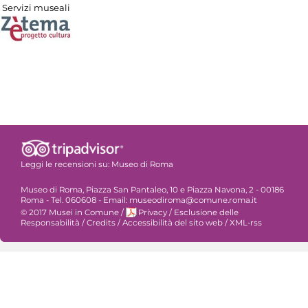
Servizi museali
Leggi le recensioni su:
Museo di Roma
Museo di Roma, Piazza San Pantaleo, 10 e Piazza Navona, 2 - 00186
Roma - Tel. 060608 - Email: museodiroma@comune.roma.it
© 2017 Musei in Comune
/
Privacy
/
Esclusione delle
Responsabilità
/
Credits
/
Accessibilità del sito web
/
XML-rss