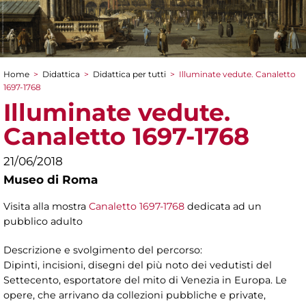
Home
>
Didattica
>
Didattica per tutti
>
Illuminate vedute. Canaletto
Tu sei qui
1697-1768
Illuminate vedute.
Canaletto 1697-1768
21/06/2018
Museo di Roma
Visita alla mostra
Canaletto 1697-1768
dedicata ad un
pubblico adulto
Descrizione e svolgimento del percorso:
Dipinti, incisioni, disegni del più noto dei vedutisti del
Settecento, esportatore del mito di Venezia in Europa. Le
opere, che arrivano da collezioni pubbliche e private,