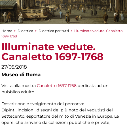
Home
>
Didattica
>
Didattica per tutti
>
Illuminate vedute. Canaletto
Tu sei qui
1697-1768
Illuminate vedute.
Canaletto 1697-1768
27/05/2018
Museo di Roma
Visita alla mostra
Canaletto 1697-1768
dedicata ad un
pubblico adulto
Descrizione e svolgimento del percorso:
Dipinti, incisioni, disegni del più noto dei vedutisti del
Settecento, esportatore del mito di Venezia in Europa. Le
opere, che arrivano da collezioni pubbliche e private,