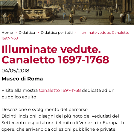
Home
>
Didattica
>
Didattica per tutti
>
Illuminate vedute. Canaletto
Tu sei qui
1697-1768
Illuminate vedute.
Canaletto 1697-1768
04/05/2018
Museo di Roma
Visita alla mostra
Canaletto 1697-1768
dedicata ad un
pubblico adulto
Descrizione e svolgimento del percorso:
Dipinti, incisioni, disegni del più noto dei vedutisti del
Settecento, esportatore del mito di Venezia in Europa. Le
opere, che arrivano da collezioni pubbliche e private,