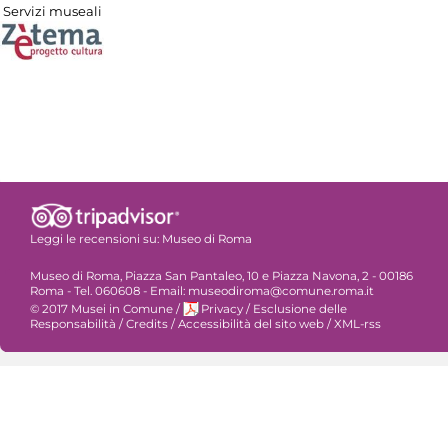
Servizi museali
Leggi le recensioni su:
Museo di Roma
Museo di Roma, Piazza San Pantaleo, 10 e Piazza Navona, 2 - 00186
Roma - Tel. 060608 - Email: museodiroma@comune.roma.it
© 2017 Musei in Comune
/
Privacy
/
Esclusione delle
Responsabilità
/
Credits
/
Accessibilità del sito web
/
XML-rss