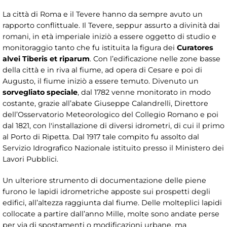
La città di Roma e il Tevere hanno da sempre avuto un
rapporto conflittuale. Il Tevere, seppur assurto a divinità dai
romani, in età imperiale iniziò a essere oggetto di studio e
monitoraggio tanto che fu istituita la figura dei
Curatores
alvei Tiberis et riparum
. Con l’edificazione nelle zone basse
della città e in riva al fiume, ad opera di Cesare e poi di
Augusto, il fiume iniziò a essere temuto. Divenuto un
sorvegliato speciale
, dal 1782 venne monitorato in modo
costante, grazie all’abate Giuseppe Calandrelli, Direttore
dell’Osservatorio Meteorologico del Collegio Romano e poi
dal 1821, con l'installazione di diversi idrometri, di cui il primo
al Porto di Ripetta. Dal 1917 tale compito fu assolto dal
Servizio Idrografico Nazionale istituito presso il Ministero dei
Lavori Pubblici.
Un ulteriore strumento di documentazione delle piene
furono le lapidi idrometriche apposte sui prospetti degli
edifici, all’altezza raggiunta dal fiume. Delle molteplici lapidi
collocate a partire dall’anno Mille, molte sono andate perse
per via di spostamenti o modificazioni urbane, ma