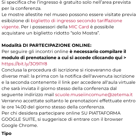
Si specifica che l’ingresso è gratuito solo nell’area prevista
per la conferenza.
Le mostre allestite nel museo possono essere visitate previa
esibizione di
biglietto di ingresso secondo tariffazione
vigente
. Per i possessori della
MIC Card
è possibile
acquistare un biglietto ridotto “solo Mostra”.
Modalità DI PARTECIPAZIONE ONLINE:
Per seguire gli incontri online
è necessario compilare il
modulo di prenotazione a cui si accede
cliccando
qui >
https://bit.ly/3O9l1Y8
Conclusa la procedura di iscrizione si riceveranno due
diverse mail: la prima con la notifica dell'avvenuta iscrizione
e la seconda contenente il link per accedere all'aula virtuale
che sarà inviata il giorno stesso della conferenza dal
seguente indirizzo mail
scuole.museiincomune@zetema.it
Verranno accettate soltanto le prenotazioni effettuate entro
le ore 14.00 del giorno stesso della conferenza.
Per chi desidera partecipare online SU PIATTAFORMA
GOOGLE SUITE, si suggerisce di entrare con il browser
Google Chrome.
Tipo