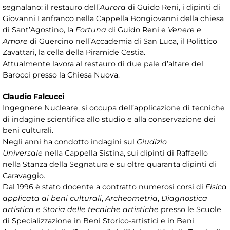
segnalano: il restauro dell’
Aurora
di Guido Reni, i dipinti di
Giovanni Lanfranco nella Cappella Bongiovanni della chiesa
di Sant’Agostino, la
Fortuna
di Guido Reni e
Venere e
Amore
di Guercino nell’Accademia di San Luca, il Polittico
Zavattari, la cella della Piramide Cestia.
Attualmente lavora al restauro di due pale d’altare del
Barocci presso la Chiesa Nuova.
Claudio Falcucci
Ingegnere Nucleare, si occupa dell’applicazione di tecniche
di indagine scientifica allo studio e alla conservazione dei
beni culturali.
Negli anni ha condotto indagini sul
Giudizio
Universale
nella Cappella Sistina, sui dipinti di Raffaello
nella Stanza della Segnatura e su oltre quaranta dipinti di
Caravaggio.
Dal 1996 è stato docente a contratto numerosi corsi di
Fisica
applicata ai beni culturali
,
Archeometria
,
Diagnostica
artistica
e
Storia delle tecniche artistiche
presso le Scuole
di Specializzazione in Beni Storico-artistici e in Beni