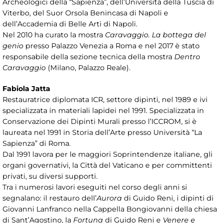
Archeologici della “Sapienza”, dell’Università della Tuscia di
Viterbo, del Suor Orsola Benincasa di Napoli e
dell’Accademia di Belle Arti di Napoli.
Nel 2010 ha curato la mostra
Caravaggio. La bottega del
genio
presso Palazzo Venezia a Roma e nel 2017 è stato
responsabile della sezione tecnica della mostra
Dentro
Caravaggio
(Milano, Palazzo Reale).
Fabiola Jatta
Restauratrice diplomata ICR, settore dipinti, nel 1989 e ivi
specializzata in materiali lapidei nel 1991. Specializzata in
Conservazione dei Dipinti Murali presso l’ICCROM, si è
laureata nel 1991 in Storia dell’Arte presso Università “La
Sapienza” di Roma.
Dal 1991 lavora per le maggiori Soprintendenze italiane, gli
organi governativi, la Città del Vaticano e per committenti
privati, su diversi supporti.
Tra i numerosi lavori eseguiti nel corso degli anni si
segnalano: il restauro dell’
Aurora
di Guido Reni, i dipinti di
Giovanni Lanfranco nella Cappella Bongiovanni della chiesa
di Sant’Agostino, la
Fortuna
di Guido Reni e
Venere e