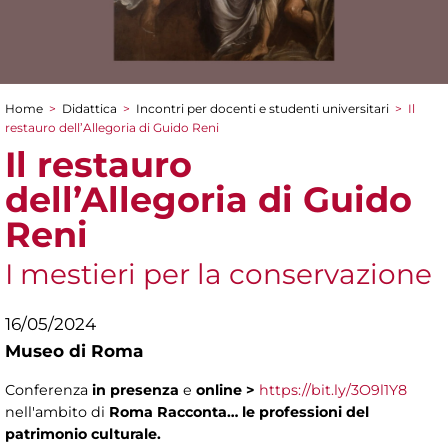
Home
>
Didattica
>
Incontri per docenti e studenti universitari
>
Il
Tu sei qui
restauro dell’Allegoria di Guido Reni
Il restauro
dell’Allegoria di Guido
Reni
I mestieri per la conservazione
16/05/2024
Museo di Roma
Conferenza
in presenza
e
online
>
https://bit.ly/3O9l1Y8
nell'ambito di
Roma Racconta… le professioni del
patrimonio culturale.