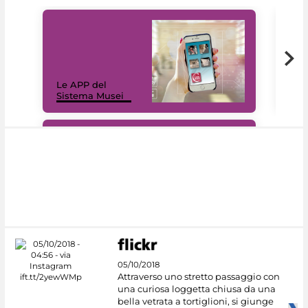
Il 
Le APP del
Mus
Sistema Musei
net
#DiscoverMiC
05/10/2018
Attraverso uno stretto passaggio con
una curiosa loggetta chiusa da una
bella vetrata a tortiglioni, si giunge