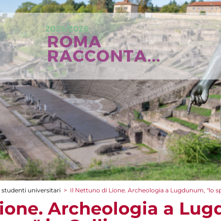
 studenti universitari
>
Il Nettuno di Lione. Archeologia a Lugdunum, "lo sp
 Lione. Archeologia a Lug