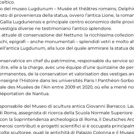
eltico.
ario del museo Lugdunum – Musée et théâtres romains, Delphin
esto di provenienza della statua, ovvero l’antica Lione, la ro
la Gallia Lugdunensis e principale centro economico delle provi
estigia diverse ne testimoniano l’antico splendore.
 attuale di conservazione del Nettuno: la ricchissima collezio
chi, epigrafi – anche monumentali – splendidi vetri e molto al
o dell’antica Lugdunum, alla luce del quale ammirare la statua d
conservatrice en chef du patrimoine, responsable du service
titre, elle a la charge, avec une équipe d’une quinzaine de pe
ermanentes, de la conservation et valorisation des vestiges ar
nseigné l’Histoire dans les universités Paris I Panthéon-Sorbo
ale des Musées de l’Ain entre 2009 et 2020, où elle a mené
 Déportation de Nantua.
esponsabile del Museo di scultura antica Giovanni Barracco. Lau
di Roma, assegnista di ricerca della Scuola Normale Superiore d
ltri, con la Soprintendenza archeologica di Roma, il Deutsches A
osi contributi e progetti scientifici si è occupata principalme
colte scultoree, quali le antichità di Palazzo Colonna e il Museo