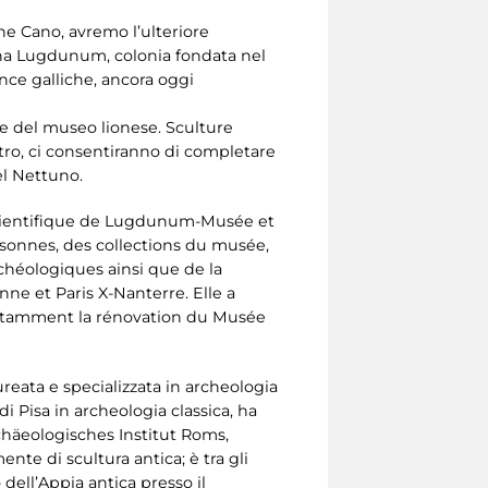
e Cano, avremo l’ulteriore
mana Lugdunum, colonia fondata nel
nce galliche, ancora oggi
ne del museo lionese. Sculture
tro, ci consentiranno di completare
el Nettuno.
 scientifique de Lugdunum-Musée et
rsonnes, des collections du musée,
chéologiques ainsi que de la
nne et Paris X-Nanterre. Elle a
 notamment la rénovation du Musée
reata e specializzata in archeologia
i Pisa in archeologia classica, ha
rchäeologisches Institut Roms,
nte di scultura antica; è tra gli
 dell’Appia antica presso il