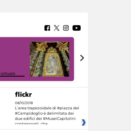
Google Arts &
 virtuale
Culture
08/10/2018
L'area trapezoidale di #piazza del
#Campidoglio è delimitata dai
due edifici dei #MuseiCapitolini
contrapposti, che