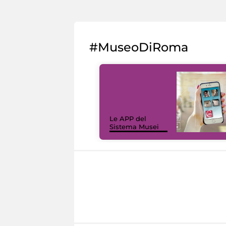
#MuseoDiRoma
Le APP del
Sistema Musei