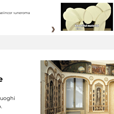
eiincomuneroma
e
 luoghi
.