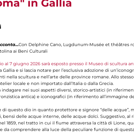
ma" in Gallia
i
cconta…
Con Delphine Cano, Lugdunum-Musée et théâtres ro
olina ai Beni Culturali
io al 7 giugno 2026 sarà esposto presso il Museo di scultura a
a Gallia e si lascia notare per l’esclusiva adozione di un’icon
ti nella scultura e nell’arte delle province romane. Allo stesso t
telier locale e non importato dall’Italia o dalla Grecia.
indagare nei suoi aspetti diversi, storico-artistici (in riferimen
bronzistica antica) e iconografici (in riferimento all’immagine 
e di questo dio in quanto protettore e signore “delle acque”
ensì delle acque interne, delle acque dolci. Suggestivo, al rig
1859, nel tratto in cui il fiume attraversa la città di Lione, qua
da comprendere alla luce della peculiare funzione di questa fi