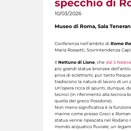
specchio di Ro
10/03/2026
Museo di Roma,
Sala Teneran
Conferenza nell’ambito di
Roma Ra
Maria Rossetti, Sovrintendenza Capit
Il
Nettuno di Lione
, che
dal 5 febbra
più grandi statue bronzee dell’antic
priva di eclettismi, pur tanto frequen
tradiscono la natura di lavoro di un a
Un’opera ricca di spunti, dunque, da 
tecnici (in riferimento alla tecnica 
quella del greco Posidone).
Non meno significativa è la funzion
marine come presso Greci e Romani, b
statua venne ripescata nel Rodano nel 
mondo acquatico fluviale; un legame 