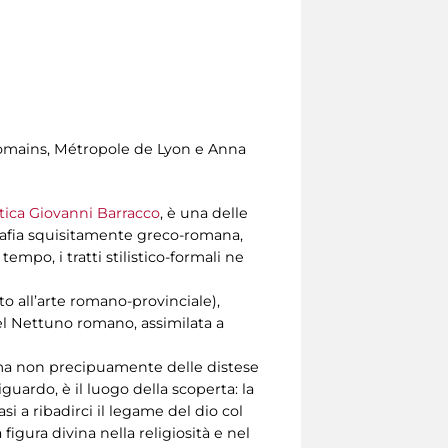
mains, Métropole de Lyon e Anna
ntica Giovanni Barracco
, è una delle
ografia squisitamente greco-romana,
empo, i tratti stilistico-formali ne
to all’arte romano-provinciale),
del Nettuno romano, assimilata a
, ma non precipuamente delle distese
uardo, è il luogo della scoperta: la
si a ribadirci il legame del dio col
gura divina nella religiosità e nel