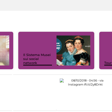
Il Sistema Musei
sui social
network
Tour