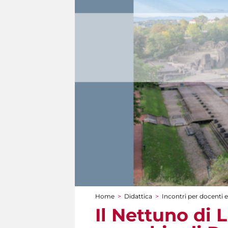
Home
>
Didattica
>
Incontri per docenti e
Tu sei qui
Il Nettuno di