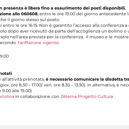
n presenza è libera fino a esaurimento dei posti disponibili.
zione allo 060608
, entro le ore 19.00 del giorno antecedente l
e il giorno stesso sul posto.
si entro le ore 16.15. Non è garantito l’accesso alla conferenza a
 solo dopo aver ricevuto da parte dell’accoglienza un bollino o 
o solo nell’area prevista per la conferenza. Il museo e le mostre
o secondo
tariffazione vigente
.
19.00
notati
 all’attività prenotata,
è necessario comunicare la disdetta t
 giov. ore 8.30 – 17.00/ ven. ore 8.30 – 13.30). In alternativa, è n
e 9.00 alle 19.00)
itolina
in collaborazione con
Zètema Progetto Cultura