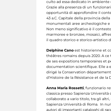
culto ad essa dedicato in ambiente c
Grazie alla presenza di un funzion
opportunità di approfondire il cont
43 a.C. Capitale della provincia del
monumentali aree archeologiche e v
Non meno significativo è il contesto
marmoree e bronzee, mosaici, affres
il quadro storico e storico-artistic
Delphine Cano
est historienne et 
théâtres romains depuis 2020. A ce 
de ses expositions temporaires et p
documentation scientifique. Elle a e
dirigé la Conservation département
d’Histoire de la Résistance et de la
Anna Maria Rossetti
, funzionario r
classica presso Sapienza Università 
collaborato a vario titolo, tra gli a
Sapienza Università di Roma. In numer
autori di importanti cataloghi di rac