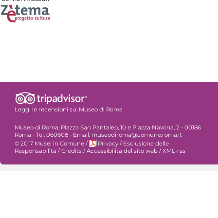
Leggi le recensioni su:
Museo di Roma
Museo di Roma, Piazza San Pantaleo, 10 e Piazza Navona, 2 - 00186
Roma - Tel. 060608 - Email: museodiroma@comune.roma.it
© 2017 Musei in Comune
/
Privacy
/
Esclusione delle
Responsabilità
/
Credits
/
Accessibilità del sito web
/
XML-rss