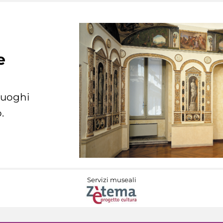
e
 luoghi
.
Servizi museali