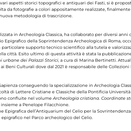
i aspetti storici topografici e antiquari dei Fasti, si è propo
volta da fotografie a colori appositamente realizzate, finalment
nuova metodologia di trascrizione.
lizzata in Archeologia Classica, ha collaborato per diversi anni c
ficio Epigrafico della Soprintendenza Archeologica di Roma, oc
 particolare supporto tecnico scientifico alla tutela e valorizza
ella città. Esito ultimo di questa attività è stata la pubblicazi
ni urbane dei Palazzi Storici
, a cura di Marina Bertinetti. Att
ai Beni Culturali dove dal 2021 è responsabile delle Collezioni 
Sapienza conseguendo la specializzazione in Archeologia Classic
oltà di Lettere Cristiane e Classiche della Pontificia Università
 sono confluite nel volume
Archeologia cristiana. Coordinate st
a insieme a Penelope Filacchione.
ne Epigrafica dell’Antiquarium del Celio per la Sovrintendenza C
 epigrafico nel Parco archeologico del Celio.