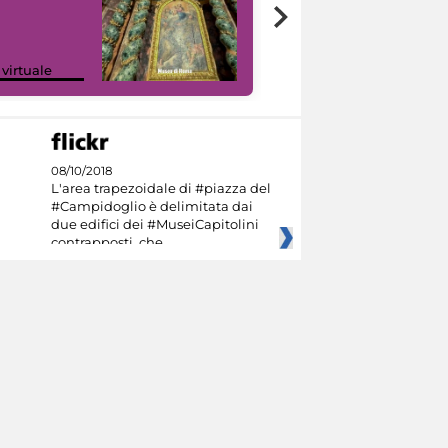
Google Arts &
 virtuale
Culture
08/10/2018
L'area trapezoidale di #piazza del
#Campidoglio è delimitata dai
due edifici dei #MuseiCapitolini
contrapposti, che