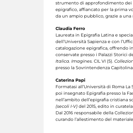
strumento di approfondimento dei var
epigrafico, affiancato per la prima 
da un ampio pubblico, grazie a una 
Claudia Ferro
Laureata in Epigrafia Latina e specia
dell’Università Sapienza e con l’Uf
catalogazione epigrafica, offrendo in
conservate presso i Palazzi Storici d
Italica. Imagines.
CIL VI (5).
Collezio
presso la Sovrintendenza Capitolina 
Caterina Papi
Formatasi all’Università di Roma La 
poi insegnato Epigrafia presso la Fac
nell’ambito dell’epigrafia cristiana
(secoli I-V)
del 2015, edito in curatel
Dal 2016 responsabile della Collezio
curando l’allestimento del materiale