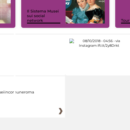
Il Sistema Musei
sui social
network
Tour
eiincomuneroma