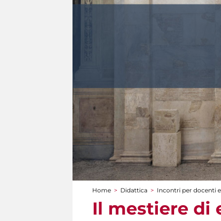
Home
>
Didattica
>
Incontri per docenti e
Tu sei qui
Il mestiere di 