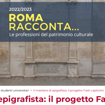
 studenti universitari
>
Il mestiere di epigrafista: il progetto Fasti capitolini
epigrafista: il progetto Fa