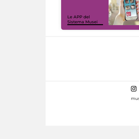
Le APP del
Sistema Musei
mus