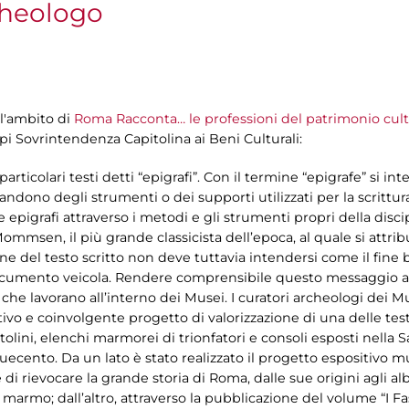
rcheologo
l'ambito di
Roma Racconta… le professioni del patrimonio cult
pi Sovrintendenza Capitolina ai Beni Culturali:
particolari testi detti “epigrafi”. Con il termine “epigrafe” si in
dono degli strumenti o dei supporti utilizzati per la scrittur
le epigrafi attraverso i metodi e gli strumenti propri della discip
ommsen, il più grande classicista dell’epoca, al quale si attrib
one del testo scritto non deve tuttavia intendersi come il fin
documento veicola. Rendere comprensibile questo messaggio anc
i che lavorano all’interno dei Musei. I curatori archeologi dei 
tivo e coinvolgente progetto di valorizzazione di una delle te
itolini, elenchi marmorei di trionfatori e consoli esposti nella 
ecento. Da un lato è stato realizzato il progetto espositivo mu
 rievocare la grande storia di Roma, dalle sue origini agli albo
marmo; dall’altro, attraverso la pubblicazione del volume “I Fast